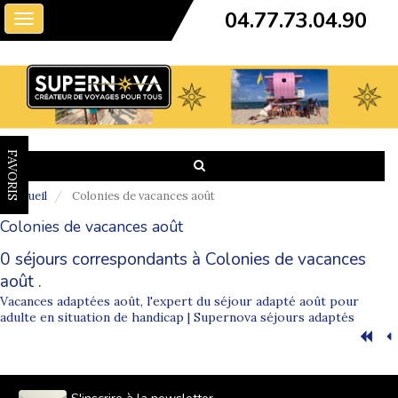
04.77.73.04.90
Toggle
navigation
FAVORIS
Accueil
Colonies de vacances août
Colonies de vacances août
0 séjours correspondants à Colonies de vacances
août .
Vacances adaptées août, l'expert du séjour adapté août pour
adulte en situation de handicap | Supernova séjours adaptés