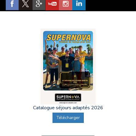
Ah,
Beaune
, ses vignobles, son centre historique, ses
ramparts, ses vins, et bien entendu
Supernova Séjours
Adaptés Beaune
, le spécialiste des vacances adaptées des
personnes en situation de handicap psychique ou mental.
Sur toutes les
Vacances Adaptées Organisées au départ
de Beaune
,
Supernova Séjours Adaptés donne rendez-
vous la Gare de Beaune
, gare SNCF Avenue du 8
Septembre 1944, 21200 Beaune. La prise en charge du
vacancier se fait directement à la porte du train.
Le
transport, que nous appelons "acheminement", se déroule
en train, le plus souvent en TGV, jusqu'à une ville
(généralement Lyon, ou Bordeaux selon la destination)
où
l'ensemble des adultes en situation de handicap partant
en Vacances Adaptées se réunissent pour finir le trajet en
Minibus.
Catalogue séjours adaptés 2026
Télécharger