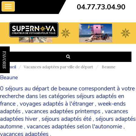
04.77.73.04.90
Toggle
navigation
FAVORIS
Accueil
Vacances adaptées par ville de départ
Beaune
Beaune
0 séjours au départ de beaune correspondent à votre
recherche dans les catégories
séjours adaptés en
france
,
voyages adaptés à l'étranger
,
week-ends
adaptés
,
vacances adaptées printemps
,
vacances
adaptées hiver
,
séjours adaptés été
,
séjours adaptés
automne
,
vacances adaptées selon l'autonomie
,
vacances adaptées
.