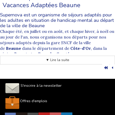
Vacances Adaptées Beaune
Supernova est un organisme de séjours adaptés pour
les adultes en situation de handicap mental au départ
de la ville de Beaune
Chaque été, en juillet ou en août, et chaque hiver, à noël ou
au jour de l'an, nous organisons nos départs pour nos
séjours adaptés depuis la gare SNCF de la ville
de
Beaune
dans le département de
Côte-d'Or
, dans la
région
Bourgogne Franche Comté
.
Nos départs sont systématiquement accompagnés par
▼ Lire la suite
des animateurs spécialement formés à cet exercice.
Depuis
Beaune
tous nos séjours de vacances pour les
personnes handicapées sont accessibles pour toutes les
destinations. Les départs de la
commune de Beaune
sont
S'inscrire à la newsletter
soumis à un supplément qui correspond au prix des billets
de train aller et retour et à l'accompagnement de nos
équipes d'animateurs.
Offres d'emplois
Comment se déroule les acheminements organisés
par Supernova séjour adapté au départ de Beaune ?