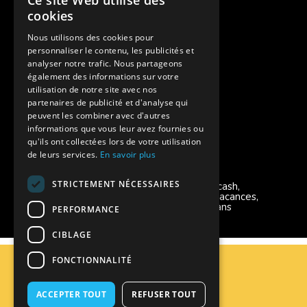
Ce site Web utilise des
Pour les fratries
cookies
Facebook Supernova
Nous utilisons des cookies pour
personnaliser le contenu, les publicités et
Instagram Supernova
analyser notre trafic. Nous partageons
également des informations sur votre
utilisation de notre site avec nos
Colonie de vacances SUPERNOVA
partenaires de publicité et d'analyse qui
peuvent les combiner avec d'autres
informations que vous leur avez fournies ou
qu'ils ont collectées lors de votre utilisation
de leurs services.
En savoir plus
Modes de règlement acceptés
STRICTEMENT NÉCESSAIRES
Chèque, Virement, Espèces, Mandats cash,
Bons CAF, Conseil général, Chèques vacances,
Carte bancaire, Prise en charge reçu sans
PERFORMANCE
règlement, Prélèvement
CIBLAGE
C.G.V
FONCTIONNALITÉ
Mentions Légales
Plan du site
ACCEPTER TOUT
REFUSER TOUT
Espace Professionnels