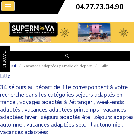
04.77.73.04.90
Toggle
navigation
FAVORIS
Accueil
Vacances adaptées par ville de départ
Lille
Lille
34 séjours au départ de lille correspondent à votre
recherche dans les catégories
séjours adaptés en
france
,
voyages adaptés à l'étranger
,
week-ends
adaptés
,
vacances adaptées printemps
,
vacances
adaptées hiver
,
séjours adaptés été
,
séjours adaptés
automne
,
vacances adaptées selon l'autonomie
,
vacances adaptées
.