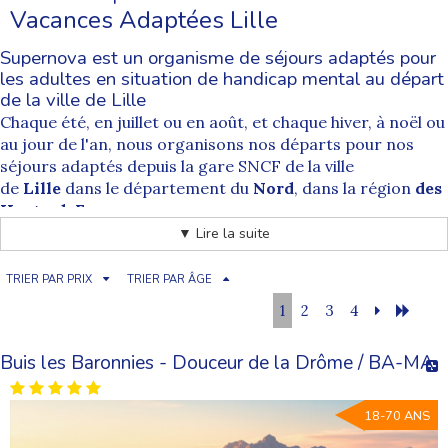
Vacances Adaptées Lille
Supernova est un organisme de séjours adaptés pour
les adultes en situation de handicap mental au départ
de la ville de Lille
Chaque été, en juillet ou en août, et chaque hiver, à noël ou
au jour de l'an, nous organisons nos départs pour nos
séjours adaptés depuis la gare SNCF de la ville
de
Lille
dans le département du
Nord
, dans la région
des
Hauts-deFrance
.
Nos départs sont systématiquement accompagnés par
▼ Lire la suite
des animateurs spécialement formés à cet exercice.
Depuis
Lille
tous nos séjours de vacances pour les
TRIER PAR PRIX
TRIER PAR ÂGE
personnes handicapées sont accessibles pour toutes les
1
2
3
4
destinations. Les départs de la
commune de Lille
sont
soumis à un supplément qui correspond au prix des billets
Buis les Baronnies - Douceur de la Drôme / BA-MA
de train aller et retour et à l'accompagnement de nos
équipes d'animateurs.
Comment se déroule les acheminements organisés
18-70 ANS
par Supernova séjour adapté au départ de Lille ?