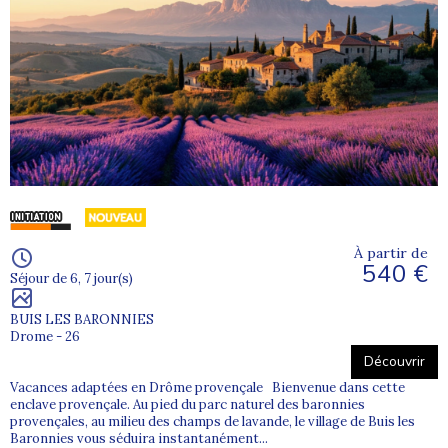
Ah,
Lille
, sa Grand' Place, ses églises, sa Citadelle, et bien
entendu
Supernova Séjours Adaptés Lille
, le spécialiste
des vacances adaptées des personnes en situation de
handicap psychique ou mental.
Sur toutes les
Vacances Adaptées Organisées au départ
de Lille
,
Supernova Séjours Adaptés donne rendez-vous
la Gare de Lille Europe
, à l'intérieur, Hall 3, entre l'espace
d'accueil au centre du Hall et l'accès aux voies 44 à 46.
Le
transport, que nous appelons "acheminement", se déroule
en train, le plus souvent en TGV, jusqu'à une ville
(généralement Lyon, ou Bordeaux selon la destination)
où
l'ensemble des adultes en situation de handicap partant
À partir de
en Vacances Adaptées se réunissent pour finir le trajet en
540 €
Séjour de 6, 7 jour(s)
Minibus.
BUIS LES BARONNIES
Drome - 26
Découvrir
Vacances adaptées en Drôme provençale Bienvenue dans cette
enclave provençale. Au pied du parc naturel des baronnies
provençales, au milieu des champs de lavande, le village de Buis les
Baronnies vous séduira instantanément...