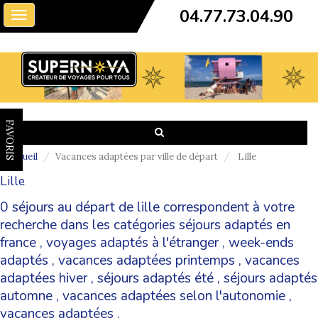
04.77.73.04.90
Toggle
navigation
FAVORIS
Accueil
Vacances adaptées par ville de départ
Lille
Lille
0 séjours au départ de lille correspondent à votre
recherche dans les catégories
séjours adaptés en
france
,
voyages adaptés à l'étranger
,
week-ends
adaptés
,
vacances adaptées printemps
,
vacances
adaptées hiver
,
séjours adaptés été
,
séjours adaptés
automne
,
vacances adaptées selon l'autonomie
,
vacances adaptées
.