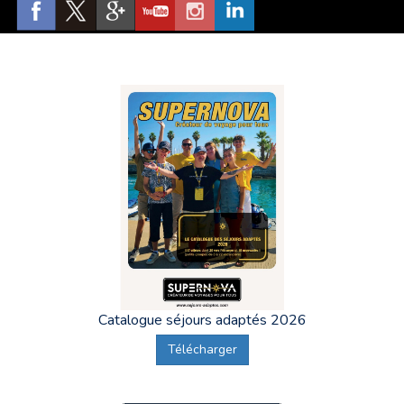
Ah,
Lille
, sa Grand' Place, ses églises, sa Citadelle, et bien
entendu
Supernova Séjours Adaptés Lille
, le spécialiste
des vacances adaptées des personnes en situation de
handicap psychique ou mental.
Sur toutes les
Vacances Adaptées Organisées au départ
de Lille
,
Supernova Séjours Adaptés donne rendez-vous
la Gare de Lille Europe
, à l'intérieur, Hall 3, entre l'espace
d'accueil au centre du Hall et l'accès aux voies 44 à 46.
Le
transport, que nous appelons "acheminement", se déroule
en train, le plus souvent en TGV, jusqu'à une ville
(généralement Lyon, ou Bordeaux selon la destination)
où
l'ensemble des adultes en situation de handicap partant
en Vacances Adaptées se réunissent pour finir le trajet en
Minibus.
Catalogue séjours adaptés 2026
Télécharger