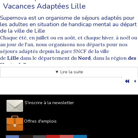
Vacances Adaptées Lille
Supernova est un organisme de séjours adaptés pour
les adultes en situation de handicap mental au départ
de la ville de Lille
Chaque été, en juillet ou en août, et chaque hiver, à noël ou
au jour de l'an, nous organisons nos départs pour nos
séjours adaptés depuis la gare SNCF de la ville
de
Lille
dans le département du
Nord
, dans la région
des
Hauts-deFrance
.
Nos départs sont systématiquement accompagnés par
▼ Lire la suite
des animateurs spécialement formés à cet exercice.
Depuis
Lille
tous nos séjours de vacances pour les
personnes handicapées sont accessibles pour toutes les
destinations. Les départs de la
commune de Lille
sont
S'inscrire à la newsletter
soumis à un supplément qui correspond au prix des billets
de train aller et retour et à l'accompagnement de nos
équipes d'animateurs.
Offres d'emplois
Comment se déroule les acheminements organisés
par Supernova séjour adapté au départ de Lille ?