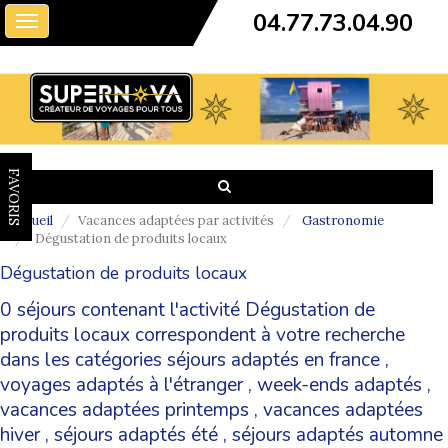
04.77.73.04.90
Toggle
navigation
FAVORIS
Accueil
Vacances adaptées par activités
Gastronomie
Dégustation de produits locaux
Dégustation de produits locaux
0 séjours contenant l'activité Dégustation de
produits locaux correspondent à votre recherche
dans les catégories
séjours adaptés en france
,
voyages adaptés à l'étranger
,
week-ends adaptés
,
vacances adaptées printemps
,
vacances adaptées
hiver
,
séjours adaptés été
,
séjours adaptés automne