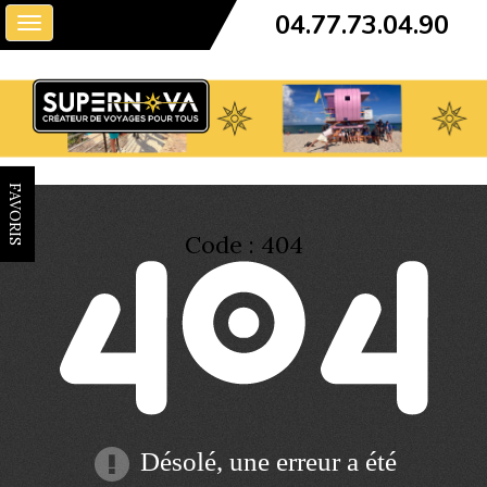
04.77.73.04.90
Toggle
navigation
FAVORIS
Code : 404
Désolé, une erreur a été