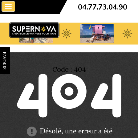
04.77.73.04.90
Toggle
navigation
FAVORIS
Code : 404
Désolé, une erreur a été