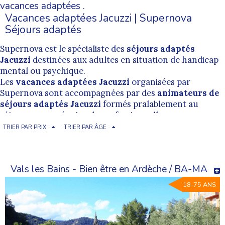
vacances adaptées
.
Vacances adaptées Jacuzzi | Supernova
Séjours adaptés
Supernova est le spécialiste des
séjours adaptés
Jacuzzi
destinées aux adultes en situation de handicap
mental ou psychique.
Les
vacances adaptées Jacuzzi
organisées par
Supernova sont accompagnées par des
animateurs de
séjours adaptés Jacuzzi
formés pralablement au
séjour par une équipe de professionnelle.
L'encadrement proposé par nos
animateurs de
TRIER PAR PRIX
TRIER PAR ÂGE
vacances adaptées Jacuzzi
est bienveillant et permet
de pratiquer dans des conditions les plus inclusives
possibles.
Vals les Bains - Bien être en Ardèche / BA-MA
Cherchez un séjour adapté Jacuzzi
18-75 ANS