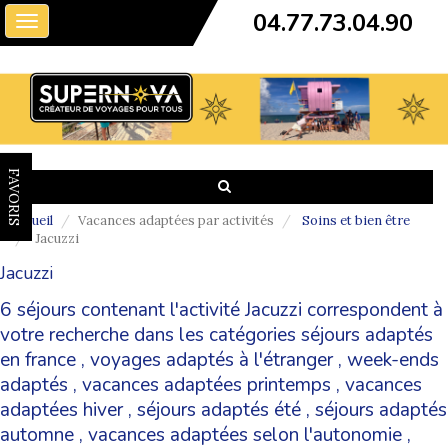
04.77.73.04.90
Toggle
navigation
FAVORIS
Accueil
Vacances adaptées par activités
Soins et bien être
Jacuzzi
Jacuzzi
6 séjours contenant l'activité Jacuzzi correspondent à
votre recherche dans les catégories
séjours adaptés
en france
,
voyages adaptés à l'étranger
,
week-ends
adaptés
,
vacances adaptées printemps
,
vacances
adaptées hiver
,
séjours adaptés été
,
séjours adaptés
automne
,
vacances adaptées selon l'autonomie
,