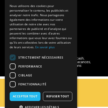
Facebook Supernova
Nous utilisons des cookies pour
personnaliser le contenu, les publicités et
Instagram Supernova
analyser notre trafic. Nous partageons
également des informations sur votre
utilisation de notre site avec nos
Colonie de vacances SUPERNOVA
partenaires de publicité et d'analyse qui
peuvent les combiner avec d'autres
informations que vous leur avez fournies ou
qu'ils ont collectées lors de votre utilisation
de leurs services.
En savoir plus
Modes de règlement acceptés
STRICTEMENT NÉCESSAIRES
Chèque, Virement, Espèces, Mandats cash,
Bons CAF, Conseil général, Chèques vacances,
Carte bancaire, Prise en charge reçu sans
PERFORMANCE
règlement, Prélèvement
CIBLAGE
C.G.V
FONCTIONNALITÉ
Mentions Légales
Plan du site
ACCEPTER TOUT
REFUSER TOUT
Espace Professionnels
Nous contacter
AFFICHER LES DÉTAILS