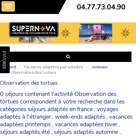
04.77.73.04.90
Toggle
navigation
FAVORIS
Accueil
Vacances adaptées par activités
Animaux
Observation des tortues
Observation des tortues
0 séjours contenant l'activité Observation des
tortues correspondent à votre recherche dans les
catégories
séjours adaptés en france
,
voyages
adaptés à l'étranger
,
week-ends adaptés
,
vacances
adaptées printemps
,
vacances adaptées hiver
,
séjours adaptés été
,
séjours adaptés automne
,