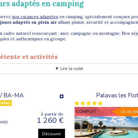
ours adaptés en camping
ouvrez
nos vacances adaptées
en camping, spécialement conçues pour
éjours adaptés en plein air
alliant plaisir, sécurité et accompagne
’un cadre naturel ressourçant : mer, campagne ou montagne. Nos sé
ples et authentiques en groupe.
étente et activités
▼ Lire la suite
des vacances actives et accessibles : balades, baignades, jeux en 
a découverte
.
oluent dans un environnement sécurisant tout en profitant d’une vr
 / BA-MA
Palavas les Fl
é en camping avec Supernova ?
COMPLET
18-65 A
À partir de
1 260 €
e des vacances humaines, accessibles et encadrées. Hébergements
ur(s)
é, bien-être et moments de partage
.
Découvrir