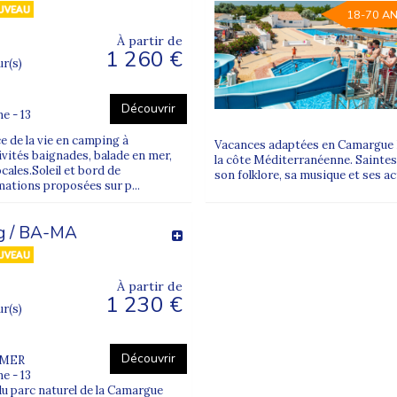
18-70 A
À partir de
1 260 €
ur(s)
Découvrir
e - 13
 de la vie en camping à
Vacances adaptées en Camargue B
ivités baignades, balade en mer,
la côte Méditerranéenne. Saintes
cales.Soleil et bord de
son folklore, sa musique et ses ac
mations proposées sur p...
g / BA-MA
À partir de
1 230 €
ur(s)
Découvrir
 MER
e - 13
 parc naturel de la Camargue