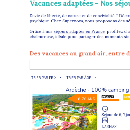
Vacances adaptées – Nos séj
Envie de liberté, de nature et de convivialité ? Déc
psychique. Chez Supernova, nous proposons des
s
Grâce à nos
séjours adaptés en France
, profitez d
chaleureuse, idéale pour partager des moments sim
Des vacances au grand air, entre d
Les séjours adaptés en camping permettent de vivre 
pensé pour favoriser
l’autonomie, le plaisir et l
TRIER PAR PRIX
TRIER PAR ÂGE
Encadrés par des équipes formées, les vacanciers év
pour se reconnecter à la nature et aux autres.
Ardèche - 100% camping
18-70 ANS
Pourquoi choisir un séjour adapt
Spécialiste des
séjours adaptés
, Supernova propos
Séjour de 6, 7 jo
individualisé : tout est pensé pour garantir
sécurit
LARNAS