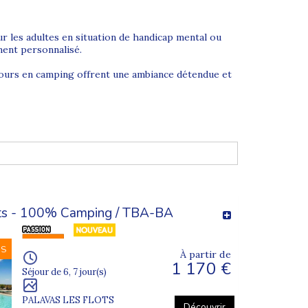
 les adultes en situation de handicap mental ou
ment personnalisé.
jours en camping offrent une ambiance détendue et
extérieur, visites locales… Chaque programme est
aie sensation de liberté. Une expérience idéale
ots - 100% Camping / TBA-BA
NS
À partir de
1 170 €
 confortables, petits groupes, accompagnement
Séjour de 6, 7 jour(s)
PALAVAS LES FLOTS
Découvrir