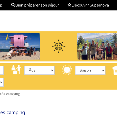
ap
Bien préparer son séjour
Découvrir Supernova
ptés camping
tés camping .