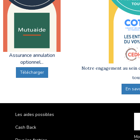
Assurance annulation
optionnel...
Notre engagement au sein d
Télécharger
tou
En savoi
Les aides possibles
Cash Back
Mo