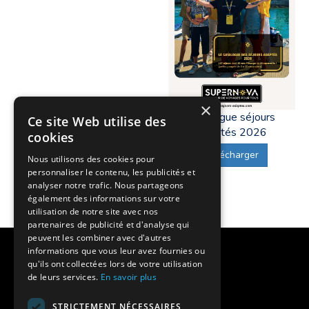
×
Catalogue séjours
Ce site Web utilise des
adaptés 2026
cookies
Télécharger
Nous utilisons des cookies pour
personnaliser le contenu, les publicités et
analyser notre trafic. Nous partageons
également des informations sur votre
utilisation de notre site avec nos
partenaires de publicité et d'analyse qui
peuvent les combiner avec d'autres
informations que vous leur avez fournies ou
Notre histoire
qu'ils ont collectées lors de votre utilisation
de leurs services.
En savoir plus
Nos engagements
STRICTEMENT NÉCESSAIRES