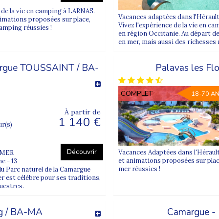
 de la vie en camping à LARNAS.
Vacances adaptées dans l'Héraul
nimations proposées sur place,
Vivez l'expérience de la vie en cam
amping réussies !
en région Occitanie. Au départ de
en mer, mais aussi des richesses n
argue TOUSSAINT / BA-
Palavas les F
COMPLET
18-70 A
À partir de
1 140 €
ur(s)
Découvrir
Vacances Adaptées dans l'Hérault
 MER
et animations proposées sur plac
e - 13
mer réussies !
 Parc naturel de la Camargue
 est célèbre pour ses traditions,
questres.
g / BA-MA
Camargue -