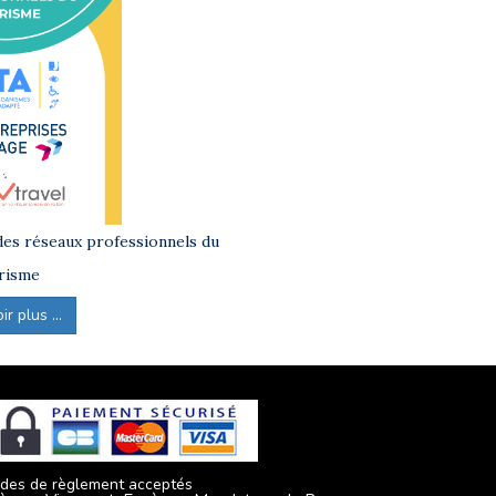
es réseaux professionnels du
risme
r plus ...
des de règlement acceptés