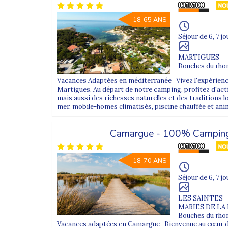
18-65 ANS
Séjour de 6, 7 jo
MARTIGUES
Bouches du rhon
Vacances Adaptées en méditerranée Vivez l'expérience
Martigues. Au départ de notre camping, profitez d'act
mais aussi des richesses naturelles et des traditions lo
mer, mobile-homes climatisés, piscine chauffée et ani
Camargue - 100% Campin
18-70 ANS
Séjour de 6, 7 jo
LES SAINTES
MARIES DE LA
Bouches du rhon
Vacances adaptées en Camargue Bienvenue au cœur du