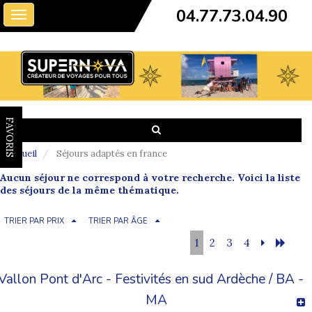
04.77.73.04.90
Toggle
navigation
FAVORIS
Accueil
Séjours adaptés en france
Aucun séjour ne correspond à votre recherche. Voici la liste
des séjours de la même thématique.
TRIER PAR PRIX
TRIER PAR ÂGE
1
2
3
4
Vallon Pont d'Arc - Festivités en sud Ardèche / BA -
MA