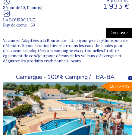
À partir de
1 935 €
Séjour de 10, 11 jour(s)
LA BOURBOULE
Puy de dome - 63
Découvrir
Vacances Adaptées à la Bourboule Un séjour petit rythme pour se
détendre. Repos et soins bien-être dans les eaux thermales pour
des vacances adaptées à la campagne exceptionnelles.Profitez
également de ce séjour pour découvrir les volcans d'Auvergne et
déguster les produits traditionnels locaux.
Camargue - 100% Camping / TBA-BA
18-70 ANS