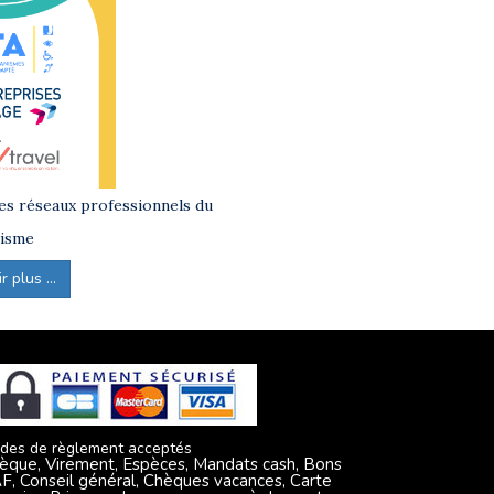
s réseaux professionnels du
isme
 plus ...
des de règlement acceptés
èque, Virement, Espèces, Mandats cash, Bons
F, Conseil général, Chèques vacances, Carte