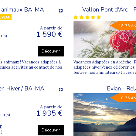
et animaux BA-MA
Vallon Pont d'Arc - 
18-75 A
À partir de
1 590 €
ur(s)
Découvrir
s animaux ! Vacances adaptées à
Vacances Adaptées en Ardèche Pr
uses activités au contact de nos
adaptées hiver.Venez célébrer les
festive, nos animateurs/trices v
 en Hiver / BA-MA
Evian - Rel
18-75 A
À partir de
1 935 €
jour(s)
E
Découvrir
63