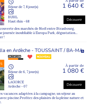
À partir de
1 640 €
Séjour de 7, 8 jour(s)
BUHL
Découvrir
Haut rhin - 68
ouverte des marchés de Noël entre Strasbourg,
e journée inoubliable à Europa Park, dégustation...
er !
villa en Ardèche - TOUSSAINT / BA-MA
NS
À partir de
1 080 €
Séjour de 6, 7 jour(s)
LAGORCE
Découvrir
Ardeche - 07
s vacances adaptées à la campagne, un séjour au
 avec piscine.Profitez des plaisirs de la pleine nature et
e.