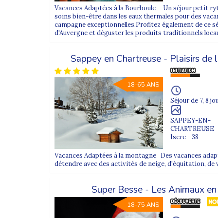
Vacances Adaptées à la Bourboule Un séjour petit ry
soins bien-être dans les eaux thermales pour des vaca
campagne exceptionnelles.Profitez également de ce sé
d'Auvergne et déguster les produits traditionnels loc
Sappey en Chartreuse - Plaisirs de 
18-65 ANS
Séjour de 7, 8 jo
SAPPEY-EN-
CHARTREUSE
Isere - 38
Vacances Adaptées à la montagne Des vacances adapté
détendre avec des activités de neige, d'équitation, de vi
Super Besse - Les Animaux en
18-75 ANS