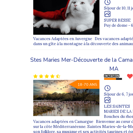
Séjour de 10, 11 
SUPER BESSE
Puy de dome - 
Vacances Adaptées en Auvergne Des vacances adaptées 
dans un gîte à la montagne à la découverte des animau
Stes Maries Mer-Découverte de la Cam
MA
18-70 ANS
Séjour de 6, 7 jo
LES SAINTES
MARIES DE LA
Bouches du rhon
Vacances adaptées en Camargue Bienvenue au cœur du
sur la côte Méditerranéenne. Saintes Maries-de-la-Mer
son folklore, sa musique et ses activités taurines et é