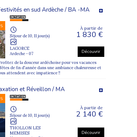
Festivités en sud Ardèche / BA -MA
NS
À partir de
1 830 €
Séjour de 10, 11 jour(s)
LAGORCE
Découvrir
Ardeche - 07
ofitez de la douceur ardéchoise pour vos vacances
 fêtes de fin d'année dans une ambiance chaleureuse et
ous attendent avec impatience !!
axation et Réveillon / MA
NS
À partir de
2 140 €
Séjour de 10, 11 jour(s)
THOLLON LES
Découvrir
MEMISES