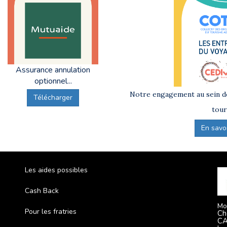
Assurance annulation
optionnel...
Notre engagement au sein de
Télécharger
tour
En savoir
Les aides possibles
Cash Back
Mo
Pour les fratries
Ch
CA