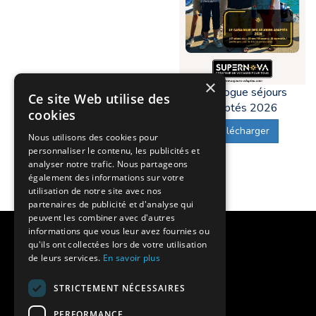
×
Catalogue séjours
Ce site Web utilise des
adaptés 2026
cookies
Télécharger
Nous utilisons des cookies pour
personnaliser le contenu, les publicités et
analyser notre trafic. Nous partageons
également des informations sur votre
utilisation de notre site avec nos
partenaires de publicité et d'analyse qui
peuvent les combiner avec d'autres
informations que vous leur avez fournies ou
Notre histoire
qu'ils ont collectées lors de votre utilisation
de leurs services.
En savoir plus
Nos engagements
STRICTEMENT NÉCESSAIRES
Charte qualité
PERFORMANCE