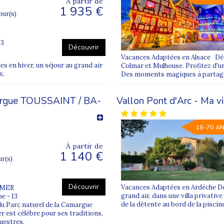
À partir de
1 935 €
jour(s)
63
Découvrir
Vacances Adaptées en Alsace Déc
en hiver, un séjour au grand air
Colmar et Mulhouse. Profitez d'un
x.
Des moments magiques à partag
argue TOUSSAINT / BA-
Vallon Pont d'Arc - Ma 
18-70 A
À partir de
1 140 €
ur(s)
Découvrir
Vacances Adaptées en Ardèche De
 MER
grand air, dans une villa privative
e - 13
de la détente au bord de la piscin
 Parc naturel de la Camargue
 est célèbre pour ses traditions,
questres.