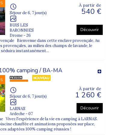
NS
À partir de
540 €
Séjour de 6, 7 jour(s)
BUIS LES
Découvrir
BARONNIES
Drome - 26
ençale Bienvenue dans cette enclave provençale. Au
s provençales, au milieu des champs de lavande, le
s séduira instantanément...
 100% camping / BA-MA
e avec le séjour choisi.
NS
més.
À partir de
1 260 €
Séjour de 6, 7 jour(s)
Découvrir
LARNAS
Ardeche - 07
e Vivez l'expérience de la vie en camping à LARNAS.
piscine chauffée et animations proposées sur place,
nces adaptées 100% camping réussies !