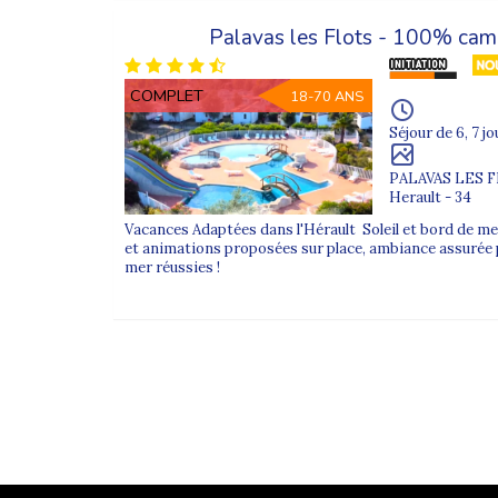
Découvrez tous nos
séjours adaptés Supernova
et 
Palavas les Flots - 100% ca
COMPLET
18-70 ANS
Séjour de 6, 7 jo
PALAVAS LES 
Herault - 34
Vacances Adaptées dans l'Hérault Soleil et bord de me
et animations proposées sur place, ambiance assurée 
mer réussies !