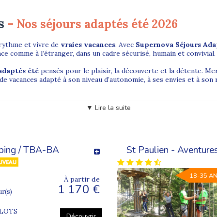
s
– Nos séjours adaptés été 2026
 rythme et vivre de
vraies vacances
. Avec
Supernova Séjours Ada
ce comme à l’étranger, dans un cadre sécurisé, humain et convivial.
adaptés été
pensés pour le plaisir, la découverte et la détente. 
 de vacances adapté à son niveau d’autonomie, à ses envies et à son
e pour l’été
▼ Lire la suite
rofiter pleinement des activités estivales : baignade, sorties cultu
inuité de nos
séjours adaptés au printemps
et peuvent être prolon
ping / TBA-BA
St Paulien - Aventure
ofiter pleinement de l’été
18-35 A
À partir de
1 170 €
elle. En été, nos vacanciers peuvent choisir :
ur(s)
 en bord d’océan,
FLOTS
ités de plein air adaptées,
Découvrir