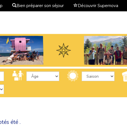
ap
Bien préparer son séjour
Découvrir Supernova
tés été .