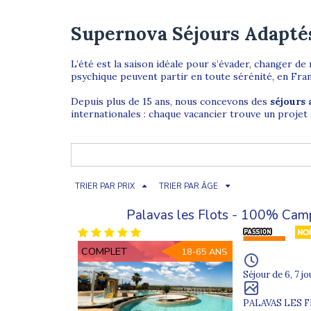
Supernova Séjours Adapté
L’été est la saison idéale pour s’évader, changer de
psychique peuvent partir en toute sérénité, en Fran
Depuis plus de 15 ans, nous concevons des
séjours 
internationales : chaque vacancier trouve un projet
Une offre de séjours adaptés varié
Les départs en juin, juillet et août permettent de p
TRIER PAR PRIX
TRIER PAR ÂGE
groupe. Nos séjours d’été s’inscrivent dans la cont
séjours adaptés en hiver
.
Palavas les Flots - 100% Cam
Des séjours adaptés en France pour pr
COMPLET
18-65 ANS
La France offre une diversité de paysages exceptionn
Séjour de 6, 7 jo
- la
mer
pour le farniente, les plages et les balades
PALAVAS LES 
- la
montagne
pour l’air frais, la nature et les activ