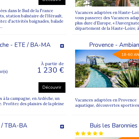
écouverte des terroirs.
es dans le Sud de la France
Vacances adaptées en Haute-Loire
ites locales, loisirs, détente ou découvertes culturelles, toujours 
ts, station balnéaire de l’Hérault,
vous passerez des Vacances adapté
tez d'activités baignades, balade
plus dure d’Europe, « l’Auvergnate
..
département de la Haute-Loire, à
l’été
dèche - ETE / BA-MA
Provence - Ambian
e autonomie, Supernova propose également des
séjours adaptés à 
naries, mais aussi des destinations plus lointaines comme la Tunisie, 
18-60 A
tout en garantissant un accompagnement professionnel, des repères
À partir de
1 230 €
ur(s)
ent adaptés
Découvrir
sélectionnés
pour leur confort et leur accessibilité : centres de va
mplète
, favorisant les moments de convivialité et de partage.
 à la campagne, en Ardèche, un
Vacances adaptées en Provence V
. Profitez des plaisirs de la pleine
aquatique, découvertes sportives,
més au handicap mental et psychique, attentifs au bien-être, à l’au
e / TBA-BA
Buis les Baronnie
vos vacances adaptées d’été ?
oix :