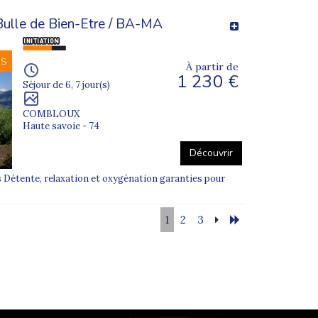
ulle de Bien-Etre / BA-MA
NS
À partir de
1 230 €
Séjour de 6, 7 jour(s)
COMBLOUX
Haute savoie - 74
Découvrir
 Détente, relaxation et oxygénation garanties pour
1
2
3