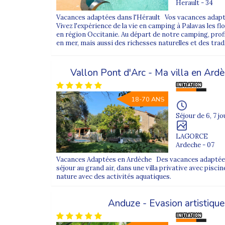
Herault - 34
- la
campagne
pour le calme, la convivialité et la d
Vacances adaptées dans l'Hérault Vos vacances adapté
Chaque séjour comprend des activités adaptées : vis
Vivez l'expérience de la vie en camping à Palavas les flo
en région Occitanie. Au départ de notre camping, profi
en mer, mais aussi des richesses naturelles et des trad.
Voyager à l’étranger en séjour adapté 
Vallon Pont d'Arc - Ma villa en Ar
Pour les vacanciers ayant une bonne ou très bonn
l’Espagne, l’Italie, le Portugal, les Baléares, les Ca
18-70 ANS
Ces voyages adaptés offrent un réel dépaysement, 
Séjour de 6, 7 jo
Hébergements, repas et accompagnem
LAGORCE
Ardeche - 07
Tous nos séjours d’été incluent des
hébergements 
groupes. Les repas sont proposés en
pension co
Vacances Adaptées en Ardèche Des vacances adaptées
séjour au grand air, dans une villa privative avec piscine
L’encadrement est assuré par des professionnels for
nature avec des activités aquatiques.
Anduze - Evasion artistiqu
Pourquoi choisir Supernova pour 
Choisir Supernova Séjours Adaptés, c’est faire le ch