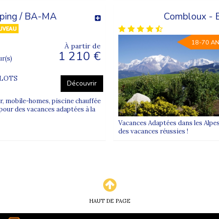
préparez dès maintenant vos vacances d’été 2026.
mping / BA-MA
Combloux - B
18-70 A
À partir de
1 210 €
ur(s)
FLOTS
Découvrir
r, mobile-homes, piscine chauffée
pour des vacances adaptées à la
Vacances Adaptées dans les Alpes
des vacances réussies !
HAUT DE PAGE