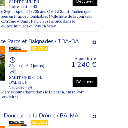
Découvrir
SAINT PAULIEN
Loire haute - 43
 Séjour spécial 18/35 ans C'est à Saint Paulien que
dans le respect du rythme de chacun.
es en France inoubliables ! Ville hôte de la course la
 extrême », Saint Paulien est située dans le
 quinze minutes du Puy en Velay.
ce Parcs et Baignades / TBA-BA
l’étranger
. L’été 2026 permet de découvrir
le Sénégal, la Réunion, le Canada ou les États-Unis.
NS
 clairs et une ambiance de groupe rassurante.
À partir de
1 240 €
Séjour de 6, 7 jour(s)
SAINT CHRISTOL
Découvrir
D'ALBION
cances, gîtes ou hôtels adaptés à l’accueil de
Vaucluse - 84
otre séjour adapté dans le Lubéron, entre Parc
 et visites !
tonomie et à la sécurité de chaque vacancier.
s - Douceur de la Drôme / BA-MA