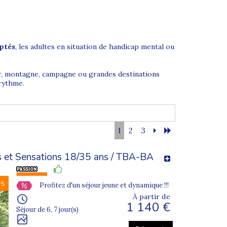
ptés
, les adultes en situation de handicap mental ou
Mer, montagne, campagne ou grandes destinations
 rythme.
1
2
3
relles, animations locales et moments de partage en
gés par nos
séjours adaptés en automne
ou nos
s et Sensations 18/35 ans / TBA-BA
NS
Profitez d'un séjour jeune et dynamique !!!
À partir de
1 140 €
Séjour de 6, 7 jour(s)