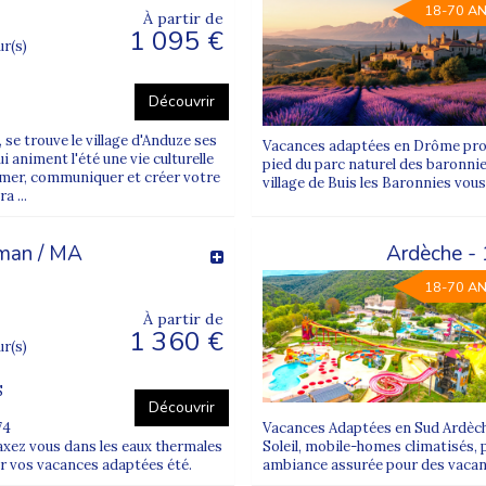
18-70 A
À partir de
1 095 €
tées organisées,
ur(s)
clusion,
uteurs et établissements.
Découvrir
éjour le plus adapté et sécuriser chaque projet de vacances.
se trouve le village d'Anduze ses
Vacances adaptées en Drôme prov
 animent l'été une vie culturelle
pied du parc naturel des baronnie
rimer, communiquer et créer votre
village de Buis les Baronnies vou
a ...
rnova ?
éman / MA
Ardèche -
ap mental ou psychique, disposant d’un niveau d’autonomie compatibl
18-70 A
agnement est éducatif et social, assuré par des professionnels for
À partir de
1 360 €
ur(s)
s avec des équipes expérimentées et des partenaires fiables.
S
Découvrir
74
Vacances Adaptées en Sud Ardèch
u niveau d’autonomie, des envies et du rythme du vacancier.
xez vous dans les eaux thermales
Soleil, mobile-homes climatisés, 
ur vos vacances adaptées été.
ambiance assurée pour des vaca
rnova ?