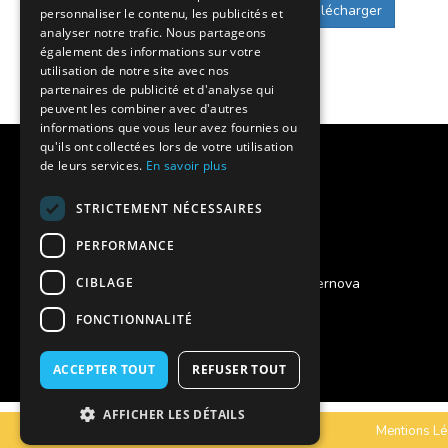
Télécharger
personnaliser le contenu, les publicités et
analyser notre trafic. Nous partageons
également des informations sur votre
utilisation de notre site avec nos
partenaires de publicité et d'analyse qui
peuvent les combiner avec d'autres
informations que vous leur avez fournies ou
qu'ils ont collectées lors de votre utilisation
Notre histoire
de leurs services.
En savoir plus
Nos engagements
STRICTEMENT NÉCESSAIRES
Charte qualité
PERFORMANCE
CIBLAGE
Projet des séjours adaptés Supernova
FONCTIONNALITÉ
Vous êtes un foyer de vie ?
Assurances annulation
ACCEPTER TOUT
REFUSER TOUT
AFFICHER LES DÉTAILS
C.G.V
Mentions Lé