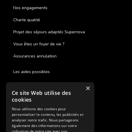
Nos engagements
Charte qualité
Projet des séjours adaptés Supernova
Vous êtes un foyer de vie ?
Assurances annulation
Les aides possibles
Cash Back
×
Ce site Web utilise des
Pour les fratries
cookies
Facebook Supernova
Nous utilisons des cookies pour
personnaliser le contenu, les publicités et
Instagram Supernova
analyser notre trafic. Nous partageons
également des informations sur votre
utilisation de notre site avec nos