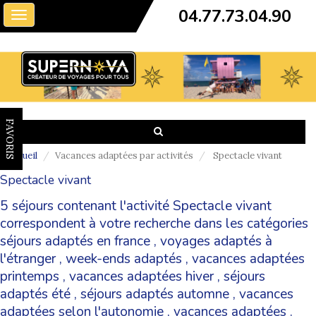
04.77.73.04.90
Toggle
navigation
FAVORIS
Accueil
Vacances adaptées par activités
Spectacle vivant
Spectacle vivant
5 séjours contenant l'activité Spectacle vivant
correspondent à votre recherche dans les catégories
séjours adaptés en france
,
voyages adaptés à
l'étranger
,
week-ends adaptés
,
vacances adaptées
printemps
,
vacances adaptées hiver
,
séjours
adaptés été
,
séjours adaptés automne
,
vacances
adaptées selon l'autonomie
,
vacances adaptées
.