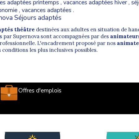
es adaptées printemps
,
vacances adaptées hiver
,
sé
tonomie
,
vacances adaptées
.
nova Séjours adaptés
aptés théâtre
destinées aux adultes en situation de han
s par Supernova sont accompagnées par des
animateurs
professionnelle. L'encadrement proposé par nos
animate
conditions les plus inclusives possibles.
Offres d'emplois