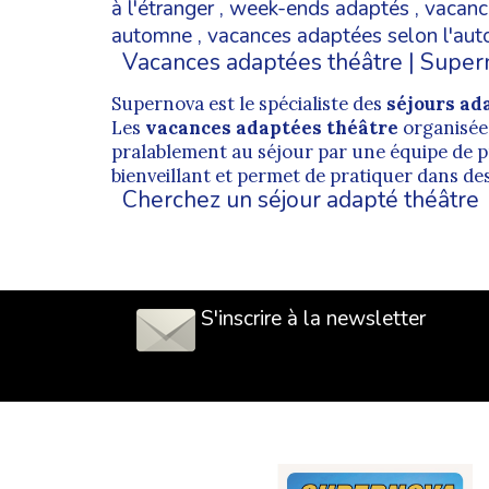
à l'étranger
,
week-ends adaptés
,
vacanc
automne
,
vacances adaptées selon l'au
Vacances adaptées théâtre | Super
Supernova est le spécialiste des
séjours ad
Les
vacances adaptées théâtre
organisée
pralablement au séjour par une équipe de 
bienveillant et permet de pratiquer dans des 
Cherchez un séjour adapté théâtre
S'inscrire à la newsletter