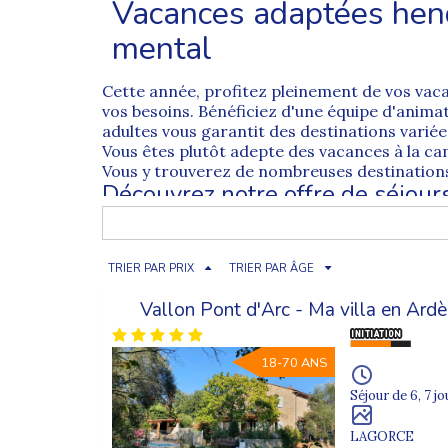
Vacances adaptées hend
mental
Cette année, profitez pleinement de vos va
vos besoins. Bénéficiez d'une équipe d'anim
adultes vous garantit des destinations varié
Vous êtes plutôt adepte des vacances à la c
Vous y trouverez de nombreuses destinations
Découvrez notre offre de séjou
Vivez un moment d'évasion grâce à nos
séjo
ou laissez-vous transporter hors des frontière
bord de l'océan. Les séjours Supernova sont
TRIER PAR PRIX
TRIER PAR ÂGE
selon l'autonomie
de chaque personne vous as
Des vacances adaptées en France ou à l'é
Vallon Pont d'Arc - Ma villa en Ar
Profitez de destinations hors de nos frontiè
culturel
aux prestations riches en surprises
18-70 ANS
complète dans le pays. Profitez de la nature
vacances adaptées à l'étranger
, vous appréc
Séjour de 6, 7 jo
Comme à l'étranger, nos
séjours adaptés en
chaque vacancier profite pleinement de ce 
LAGORCE
professionnels
. Partez en toute sérénité dé