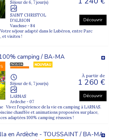
1 240 €
Séjour de 6, 7 jour(s)
SAINT CHRISTOL
Découvrir
D'ALBION
Vaucluse - 84
otre séjour adapté dans le Lubéron, entre Parc
 et visites !
 100% camping / BA-MA
NS
À partir de
1 260 €
Séjour de 6, 7 jour(s)
Découvrir
LARNAS
Ardeche - 07
e Vivez l'expérience de la vie en camping à LARNAS.
piscine chauffée et animations proposées sur place,
nces adaptées 100% camping réussies !
villa en Ardèche - TOUSSAINT / BA-MA