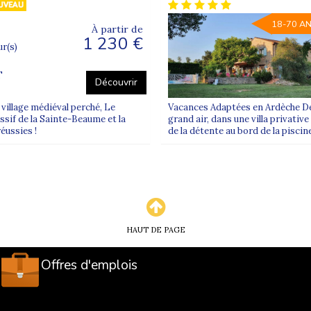
18-70 A
À partir de
1 230 €
ur(s)
T
Découvrir
village médiéval perché, Le
Vacances Adaptées en Ardèche De
ssif de la Sainte-Beaume et la
grand air, dans une villa privative
éussies !
de la détente au bord de la piscin
HAUT DE PAGE
Offres d'emplois