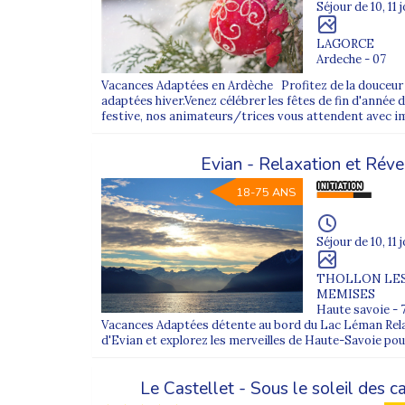
Séjour de 10, 11 
Retrouvez toutes les informations pour prép
Nos recommandations pour choisir ses vacances se
LAGORCE
Nos conseils pour trouver un centre de vacances a
Ardeche - 07
Notre guide pour des vacances adaptées au handic
Vacances Adaptées en Ardèche Profitez de la douceur
adaptées hiver.Venez célébrer les fêtes de fin d'année
festive, nos animateurs/trices vous attendent avec i
Evian - Relaxation et Réve
18-75 ANS
Séjour de 10, 11 
THOLLON LE
MEMISES
Haute savoie - 
Vacances Adaptées détente au bord du Lac Léman Rela
d'Evian et explorez les merveilles de Haute-Savoie po
Le Castellet - Sous le soleil des