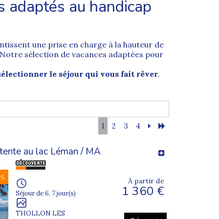
s adaptés au handicap
tissent une prise en charge à la hauteur de
. Notre
sélection de vacances adaptées
pour
sélectionner le séjour qui vous fait rêver
.
découverte d'une nouvelle région de France
tes
à la montagne, en pleine nature ou au
ntal ou psychique. Nos
vacances adaptées
1
2
3
4
tente au lac Léman / MA
aissez-vous transporter par un
voyage
 gastronomie locale pour une immersion
NS
quipe d'encadrement. Dans le cadre de
À partir de
1 360 €
ompagnateurs.
Séjour de 6, 7 jour(s)
ir de votre quotidien. Nous veillons à ce que
l sont
encadrés par une équipe de
THOLLON LES
 à la campagne.