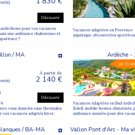
1 830 €
jour(s)
arer votre voyage dans nos guides :
lon son handicap
dapté à son handicap
Découvrir
ap mental
 ardéchoise pour vos vacances
Vacances adaptées en Provence V
 dans une ambiance chaleureuse et
aquatique, découvertes sportives,
mpatience !!
illon / MA
Ardèche -
18-70 A
À partir de
2 140 €
jour(s)
S
Découvrir
74
Vacances Adaptées en Sud Ardèch
xez vous dans les eaux thermales
Soleil, mobile-homes climatisés, 
ur vos vacances adaptés hiver.
ambiance assurée pour des vaca
 calanques / BA-MA
Vallon Pont d'Arc - Ma 