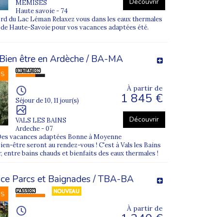
Découvrir
MEMISES
Haute savoie - 74
rd du Lac Léman Relaxez vous dans les eaux thermales
vies. Notre équipe d'accompagnateurs vous
es de Haute-Savoie pour vos vacances adaptées été.
urisme entre deux visites culturelles.
 à la montagne vous aideront à vous
- Bien être en Ardèche / BA-MA
NS
és pour adultes avec troubles mentaux sont
i des activités à la carte, en plus des
À partir de
1 845 €
Séjour de 10, 11 jour(s)
as sont préparés par notre équipe
cances personnalisées, nous tenons compte
Découvrir
VALS LES BAINS
e séjour
afin que vous profitiez pleinement
Ardeche - 07
Des vacances adaptées Bonne à Moyenne
en-être seront au rendez-vous ! C'est à Vals les Bains
, entre bains chauds et bienfaits des eaux thermales !
aux
ou psychiques. Depuis plus de 10 ans, nous
us croyons au
droit aux vacances pour tous
.
nciers.
ce Parcs et Baignades / TBA-BA
issons avec soin nos partenaires. Notre
urité aux vacanciers pendant leurs voyages.
NS
icap) du vacancier. Choisir Supernova, c'est
À partir de