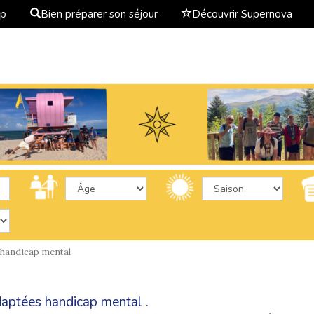
ap
Bien préparer son séjour
Découvrir Supernova
handicap mental
aptées handicap mental .