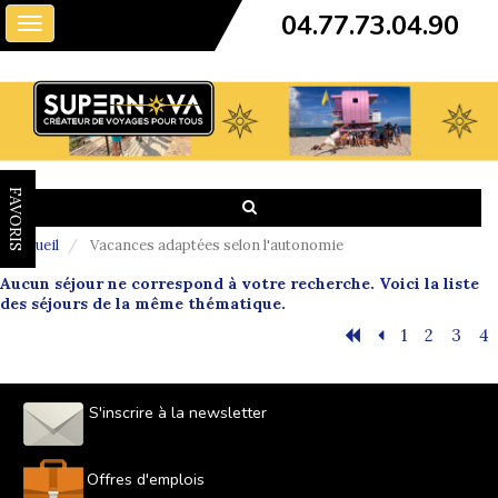
04.77.73.04.90
Toggle
navigation
FAVORIS
Accueil
Vacances adaptées selon l'autonomie
Aucun séjour ne correspond à votre recherche. Voici la liste
des séjours de la même thématique.
1
2
3
4
S'inscrire à la newsletter
Offres d'emplois