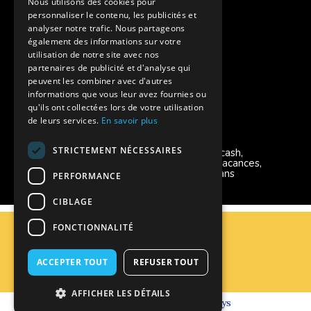
Nous utilisons des cookies pour
personnaliser le contenu, les publicités et
Instagram Supernova
analyser notre trafic. Nous partageons
également des informations sur votre
utilisation de notre site avec nos
Colonie de vacances SUPERNOVA
partenaires de publicité et d'analyse qui
peuvent les combiner avec d'autres
informations que vous leur avez fournies ou
qu'ils ont collectées lors de votre utilisation
de leurs services.
En savoir plus
Modes de règlement acceptés
STRICTEMENT NÉCESSAIRES
Chèque, Virement, Espèces, Mandats cash,
Bons CAF, Conseil général, Chèques vacances,
Carte bancaire, Prise en charge reçu sans
PERFORMANCE
règlement, Prélèvement
CIBLAGE
C.G.V
FONCTIONNALITÉ
Mentions Légales
Plan du site
ACCEPTER TOUT
REFUSER TOUT
Espace Professionnels
Nous contacter
AFFICHER LES DÉTAILS
Réalisation
Cubiq
- Solution
Vackélys