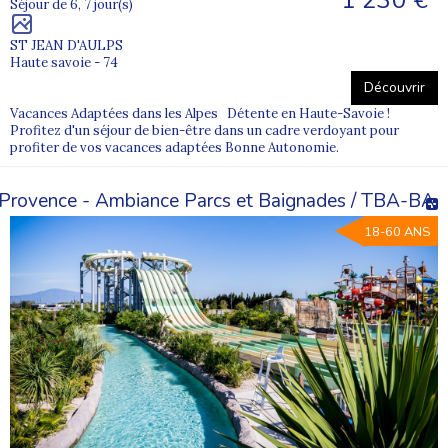
Séjour de 6, 7 jour(s)
ST JEAN D'AULPS
Haute savoie - 74
Découvrir
Vacances Adaptées dans les Alpes Détente en Haute-Savoie !
Profitez d'un séjour de bien-être dans un cadre verdoyant pour
profiter de vos vacances adaptées Bonne Autonomie.
Provence - Ambiance Parcs et Baignades / TBA-BA
18-60 ANS