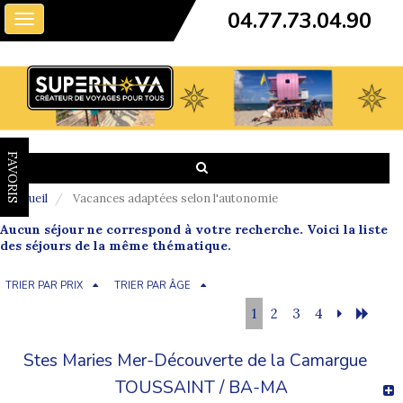
04.77.73.04.90
Toggle
navigation
FAVORIS
Accueil
Vacances adaptées selon l'autonomie
Aucun séjour ne correspond à votre recherche. Voici la liste
des séjours de la même thématique.
TRIER PAR PRIX
TRIER PAR ÂGE
1
2
3
4
Stes Maries Mer-Découverte de la Camargue
TOUSSAINT / BA-MA