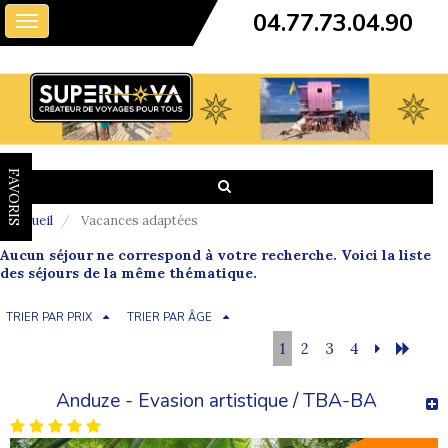
04.77.73.04.90
Toggle
navigation
FAVORIS
Accueil
Vacances adaptées
Aucun séjour ne correspond à votre recherche. Voici la liste
des séjours de la même thématique.
TRIER PAR PRIX
TRIER PAR ÂGE
1
2
3
4
Anduze - Evasion artistique / TBA-BA