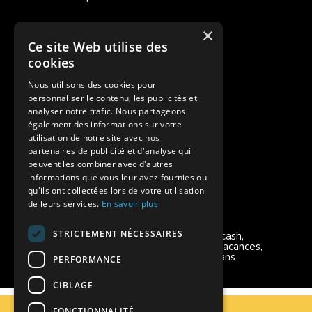
Cash Back
×
Ce site Web utilise des
Pour les fratries
cookies
Facebook Supernova
Nous utilisons des cookies pour
personnaliser le contenu, les publicités et
Instagram Supernova
analyser notre trafic. Nous partageons
également des informations sur votre
utilisation de notre site avec nos
Colonie de vacances SUPERNOVA
partenaires de publicité et d'analyse qui
peuvent les combiner avec d'autres
informations que vous leur avez fournies ou
qu'ils ont collectées lors de votre utilisation
de leurs services.
En savoir plus
Modes de règlement acceptés
STRICTEMENT NÉCESSAIRES
Chèque, Virement, Espèces, Mandats cash,
Bons CAF, Conseil général, Chèques vacances,
Carte bancaire, Prise en charge reçu sans
PERFORMANCE
règlement, Prélèvement
CIBLAGE
C.G.V
FONCTIONNALITÉ