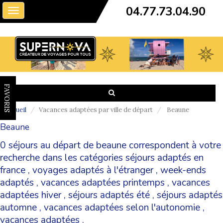
04.77.73.04.90
Toggle
navigation
FAVORIS
Accueil
Vacances adaptées par ville de départ
Beaune
Beaune
0 séjours au départ de beaune correspondent à votre
recherche dans les catégories
séjours adaptés en
france
,
voyages adaptés à l'étranger
,
week-ends
adaptés
,
vacances adaptées printemps
,
vacances
adaptées hiver
,
séjours adaptés été
,
séjours adaptés
automne
,
vacances adaptées selon l'autonomie
,
vacances adaptées
.