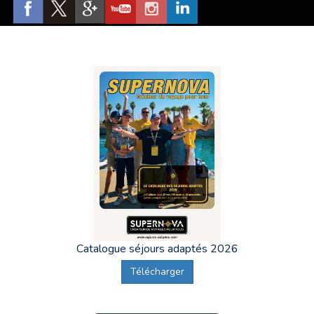
Ah,
Beaune
, ses vignobles, son centre historique, ses
ramparts, ses vins, et bien entendu
Supernova Séjours
Adaptés Beaune
, le spécialiste des vacances adaptées des
personnes en situation de handicap psychique ou mental.
Sur toutes les
Vacances Adaptées Organisées au départ
de Beaune
,
Supernova Séjours Adaptés donne rendez-
vous la Gare de Beaune
, gare SNCF Avenue du 8
Septembre 1944, 21200 Beaune. La prise en charge du
vacancier se fait directement à la porte du train.
Le
transport, que nous appelons "acheminement", se déroule
en train, le plus souvent en TGV, jusqu'à une ville
(généralement Lyon, ou Bordeaux selon la destination)
où
l'ensemble des adultes en situation de handicap partant
en Vacances Adaptées se réunissent pour finir le trajet en
Minibus.
Catalogue séjours adaptés 2026
Télécharger