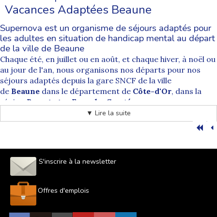
Vacances Adaptées Beaune
Supernova est un organisme de séjours adaptés pour
les adultes en situation de handicap mental au départ
de la ville de Beaune
Chaque été, en juillet ou en août, et chaque hiver, à noël ou
au jour de l'an, nous organisons nos départs pour nos
séjours adaptés depuis la gare SNCF de la ville
de
Beaune
dans le département de
Côte-d'Or
, dans la
région
Bourgogne Franche Comté
.
Nos départs sont systématiquement accompagnés par
▼ Lire la suite
des animateurs spécialement formés à cet exercice.
Depuis
Beaune
tous nos séjours de vacances pour les
personnes handicapées sont accessibles pour toutes les
destinations. Les départs de la
commune de Beaune
sont
S'inscrire à la newsletter
soumis à un supplément qui correspond au prix des billets
de train aller et retour et à l'accompagnement de nos
équipes d'animateurs.
Offres d'emplois
Comment se déroule les acheminements organisés
par Supernova séjour adapté au départ de Beaune ?