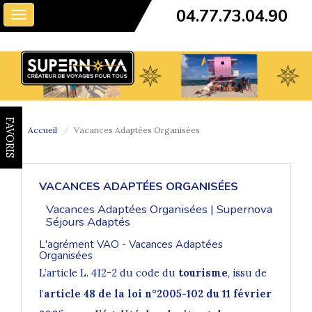
04.77.73.04.90
Toggle
navigation
FAVORIS
Accueil
Vacances Adaptées Organisées
VACANCES ADAPTÉES ORGANISÉES
Vacances Adaptées Organisées | Supernova
Séjours Adaptés
L'agrément VAO - Vacances Adaptées
Organisées
L’article L. 412-2 du code du
tourisme
, issu de
l’
article 48 de la loi n°2005-102 du 11 février