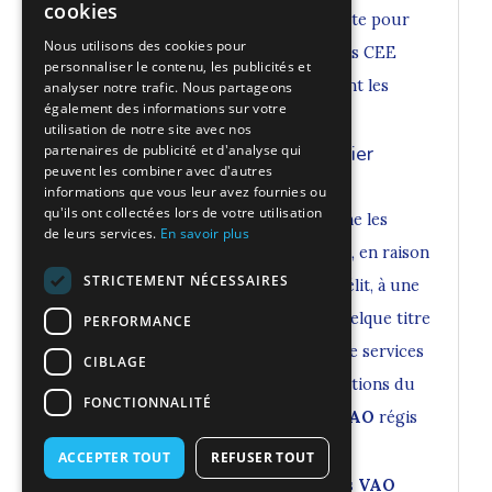
cookies
DIRECCTE de votre région, compétente pour
Nous utilisons des cookies pour
apprécier la légalité de la rédaction des CEE
personnaliser le contenu, les publicités et
proposés aux personnes accompagnant les
analyser notre trafic. Nous partageons
également des informations sur votre
vacanciers lors des séjours VAO.
utilisation de notre site avec nos
partenaires de publicité et d'analyse qui
II-2 Les éléments relatifs au casier
peuvent les combiner avec d'autres
judiciaire
informations que vous leur avez fournies ou
qu'ils ont collectées lors de votre utilisation
L'article L. 133-6 du CASF qui détermine les
de leurs services.
En savoir plus
différentes incapacités qui interdisent, en raison
STRICTEMENT NÉCESSAIRES
d'une condamnation pour crime ou délit, à une
personne d'exercer une fonction à quelque titre
PERFORMANCE
que ce soit au sein d'établissements, de services
CIBLAGE
ou de lieux de vie régis par les dispositions du
FONCTIONNALITÉ
CASF, ne s'applique pas aux
séjours VAO
régis
par le code du tourisme.
ACCEPTER TOUT
REFUSER TOUT
Il n'en reste pas moins que les
séjours VAO