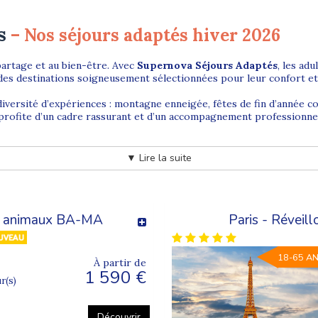
s
– Nos séjours adaptés hiver 2026
partage et au bien-être. Avec
Supernova Séjours Adaptés
, les ad
des destinations soigneusement sélectionnées pour leur confort et l
iversité d’expériences : montagne enneigée, fêtes de fin d’année co
profite d’un cadre rassurant et d’un accompagnement professionnel,
adaptés en hiver
▼ Lire la suite
ours adaptés répartis sur plusieurs périodes clés. Nos
séjours adap
différentes régions de France.
et animaux BA-MA
Paris - Réveil
 ambiance chaleureuse et festive, tandis que les
séjours adaptés po
nte ou découvertes locales : chaque séjour est conçu selon le nivea
18-65 A
À partir de
1 590 €
s
ur(s)
se des
sports d’hiver adaptés
encadrés par des animateurs expérime
eigés, dans un cadre sécurisé et rassurant.
Découvrir