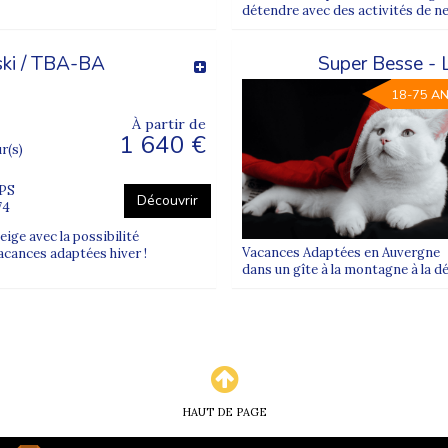
détendre avec des activités de neig
cadrées ?
ar des professionnels formés, dans un cadre sécurisé et convivial.
 ski / TBA-BA
Super Besse - 
 le séjour le plus adapté au profil et aux envies du vacancier.
18-75 A
?
À partir de
1 640 €
préparez votre projet de vacances d’hiver.
ur(s)
LPS
Découvrir
74
ge avec la possibilité
Vacances Adaptées en Auvergne D
 vacances adaptées hiver !
dans un gîte à la montagne à la 
HAUT DE PAGE