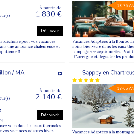
18-75 A
À partir de
montagne, idéale pour les personnes recherchant calme et authentic
1 830 €
jour(s)
en hiver avec Supernova ?
Découvrir
 de l’expertise d’une équipe spécialisée dans les
vacances inclusi
 ardéchoise pour vos vacances
Vacances Adaptées à la Bourboul
sence adaptée, de jour comme de nuit, selon les besoins des vacanc
 dans une ambiance chaleureuse et
soins bien-être dans les eaux th
mpatience !!
campagne exceptionnelles.Profite
accessibles et proches des activités proposées, afin de garantir d
d'Auvergne et déguster les produ
veau d’autonomie, son encadrement et ses conditions d’accueil. N
illon / MA
Sappey en Chartreuse
du séjour.
18-65 A
À partir de
-2026
2 140 €
jour(s)
S
ap mental ou psychique, selon un niveau d’autonomie compatible avec
Découvrir
74
xez vous dans les eaux thermales
: bien-être, fêtes de fin d’année, nature ou activités culturelles.
ur vos vacances adaptés hiver.
Vacances Adaptées à la montagne