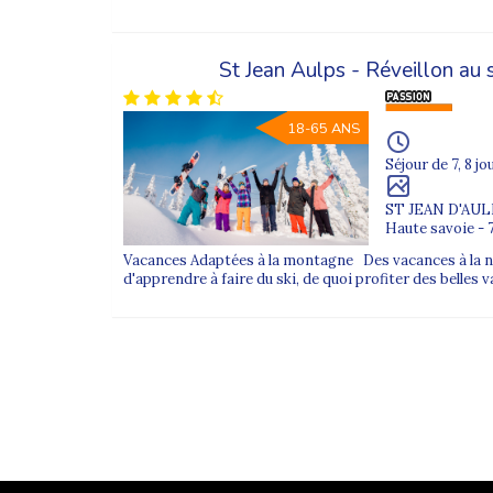
Les fêtes de Noël et du Nouvel An sont-elles en
Oui, les séjours festifs sont entièrement encadrés p
St Jean Aulps - Réveillon au
Comment choisir un séjour adapté en hiver ?
Nos conseillers vous accompagnent pour sélectionner
18-65 ANS
Où consulter l’ensemble des séjours Supernova 
Découvrez tous nos
séjours adaptés Supernova
et 
Séjour de 7, 8 jo
ST JEAN D'AU
Haute savoie - 
Vacances Adaptées à la montagne Des vacances à la nei
d'apprendre à faire du ski, de quoi profiter des belles