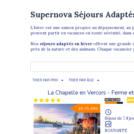
Supernova Séjours Adapté
L’hiver est une saison propice au dépaysement, au 
peuvent partir en vacances en toute sérénité, dans 
Nos
séjours adaptés en hiver
offrent une grande d
près de la nature et des animaux. Chaque vacancier 
Découvrez notre offre de séjours 
Tout au long de l’hiver, Supernova propose des séj
TRIER PAR PRIX
TRIER PAR ÂGE
l’hiver et de profiter d’activités saisonnières dans 
La Chapelle en Vercors - Ferme 
En décembre, les
séjours adaptés à Noël
offrent une
d’année entouré d’un groupe bienveillant. Ski, déte
18-75 ANS
Des sports d’hiver adaptés et sécurisé
Séjour de 7, 8 jo
Pour les amateurs de montagne, Supernova propo
BOUVANTE
permettent de profiter pleinement des paysages enn