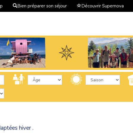
ap
Bien préparer son séjour
Découvrir Supernova
aptées hiver .