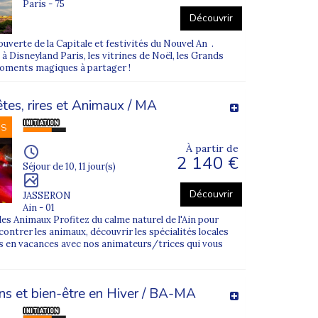
Paris - 75
Découvrir
epos, favorisant le lien social et la détente.
erte de la Capitale et festivités du Nouvel An .
 à Disneyland Paris, les vitrines de Noël, les Grands
moments magiques à partager !
 l’An, les vacanciers partagent des moments
êtes, rires et Animaux / MA
NS
 instants de célébration.
À partir de
2 140 €
Séjour de 10, 11 jour(s)
Découvrir
JASSERON
cances se déroulent notamment dans des villes
Ain - 01
es Animaux Profitez du calme naturel de l'Ain pour
ntrer les animaux, découvrir les spécialités locales
t retrouver énergie et sérénité.
 en vacances avec nos animateurs/trices qui vous
ns et bien-être en Hiver / BA-MA
n pleine nature
. Les vacanciers découvrent la vie