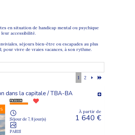
ultes en situation de handicap mental ou psychique
eur accessibilité.
nviviales, séjours bien-être ou escapades au plus
 pour vivre de vraies vacances, à son rythme.
1
2
tés en février
permettent de s’évader au cœur de
lon dans la capitale / TBA-BA
ur le jour de l’An
permettent de célébrer la fin
u d’autonomie des vacanciers.
NS
À partir de
1 640 €
Séjour de 7, 8 jour(s)
ntés. Ski, ski de fond ou balades en raquettes
PARIS