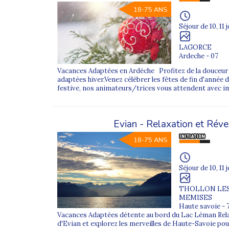
18-75 ANS
Ces séjours offrent une alternative apaisante à la 
Séjour de 10, 11 
Pourquoi partir en séjour adapté 
LAGORCE
Ardeche - 07
Choisir Supernova Séjours Adaptés, c’est bénéficier
Vacances Adaptées en Ardèche Profitez de la douceur
formés aux différents handicaps et assurent une pré
adaptées hiver.Venez célébrer les fêtes de fin d'année
festive, nos animateurs/trices vous attendent avec i
Nous sélectionnons des hébergements confortables, 
Chaque séjour est clairement présenté avec son ni
Evian - Relaxation et Réve
familles, tuteurs et établissements
tout au long 
18-75 ANS
FAQ – Séjours adaptés hiver 2025
Séjour de 10, 11 
À qui s’adressent les séjours adaptés d’hiver ?
THOLLON LE
Ils sont destinés aux adultes en situation de handic
MEMISES
Haute savoie - 
Les sports d’hiver sont-ils obligatoires ?
Vacances Adaptées détente au bord du Lac Léman Rela
Non, de nombreux séjours proposent des alternatives 
d'Evian et explorez les merveilles de Haute-Savoie po