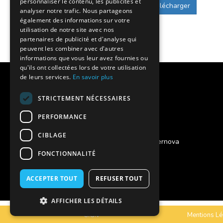
personnaliser le contenu, les publicités et
Télécharger
analyser notre trafic. Nous partageons
également des informations sur votre
utilisation de notre site avec nos
partenaires de publicité et d'analyse qui
peuvent les combiner avec d'autres
informations que vous leur avez fournies ou
qu'ils ont collectées lors de votre utilisation
de leurs services.
En savoir plus
Notre histoire
STRICTEMENT NÉCESSAIRES
Nos engagements
PERFORMANCE
Charte qualité
CIBLAGE
Projet des séjours adaptés Supernova
FONCTIONNALITÉ
Vous êtes un foyer de vie ?
ACCEPTER TOUT
REFUSER TOUT
Assurances annulation
AFFICHER LES DÉTAILS
C.G.V
Mentions Lé