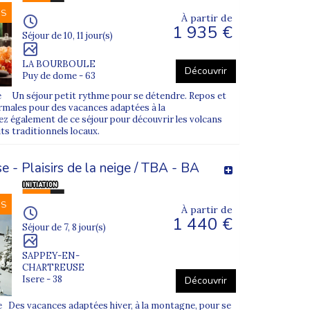
NS
À partir de
ité.
1 935 €
Séjour de 10, 11 jour(s)
LA BOURBOULE
Découvrir
Puy de dome - 63
ves
depuis plus de 10 ans. Nos animateurs sont
e Un séjour petit rythme pour se détendre. Repos et
iers.
ermales pour des vacances adaptées à la
z également de ce séjour pour découvrir les volcans
es vacances sereines et sécurisées.
its traditionnels locaux.
ous maintenons également un
lien régulier avec les
 - Plaisirs de la neige / TBA - BA
NS
À partir de
1 440 €
Séjour de 7, 8 jour(s)
SAPPEY-EN-
 le séjour choisi.
CHARTREUSE
Isere - 38
Découvrir
 Des vacances adaptées hiver, à la montagne, pour se