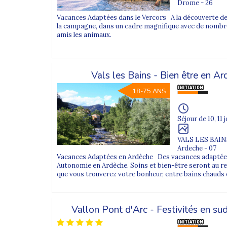
Drome - 26
Au-delà des activités sportives, les séjours incluent
Vacances Adaptées dans le Vercors A la découverte de
la campagne, dans un cadre magnifique avec de nombre
amis les animaux.
Des fêtes de fin d’année conviviales e
Les séjours adaptés d’hiver sont aussi l’occasion de
Vals les Bains - Bien être en 
chaleureux autour de repas de fête, d’animations mu
18-75 ANS
Les menus sont adaptés aux régimes alimentaires et 
Séjour de 10, 11 
Séjours bien-être et détente en hiver
VALS LES BAIN
Pour celles et ceux qui souhaitent se ressourcer, 
Ardeche - 07
thermales, avec des séances de spa, de relaxation 
Vacances Adaptées en Ardèche Des vacances adapté
Autonomie en Ardèche. Soins et bien-être seront au ren
Les programmes associent bien-être, découvertes loc
que vous trouverez votre bonheur, entre bains chauds 
Des séjours à la ferme et au contact d
Vallon Pont d'Arc - Festivités en s
Parce que l’hiver ne rime pas toujours avec neige,
au contact des animaux, participent à des activités