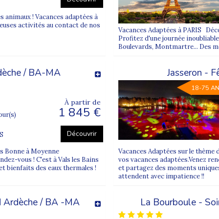
 des animations collectives, des soirées conviviales et des temps de r
s animaux ! Vacances adaptées à
uses activités au contact de nos
Vacances Adaptées à PARIS Découv
Profitez d'une journée inoubliable
t inclusives
Boulevards, Montmartre... Des 
 vivre des
fêtes de fin d’année festives
. À Noël ou pour le jour de
Ardèche / BA-MA
Jasseron - F
sicales et de temps collectifs pensés pour tous.
18-75 A
aux besoins spécifiques, afin que chacun profite pleinement de ces
À partir de
1 845 €
jour(s)
Découvrir
S
Supernova organise des
séjours bien-être adaptés
en hiver. Ces va
et des moments de détente encadrés.
es Bonne à Moyenne
Vacances Adaptées sur le thème d
dez-vous ! C'est à Vals les Bains
vos vacances adaptées.Venez renco
ales et activités douces, pour lutter contre la fatigue hivernale e
et bienfaits des eaux thermales !
et partagez des moments uniques
attendent avec impatience !!
e la nature
ud Ardèche / BA -MA
La Bourboule - Soi
 certains séjours adaptés proposent une immersion
à la ferme ou e
 simples et profitent de randonnées adaptées.