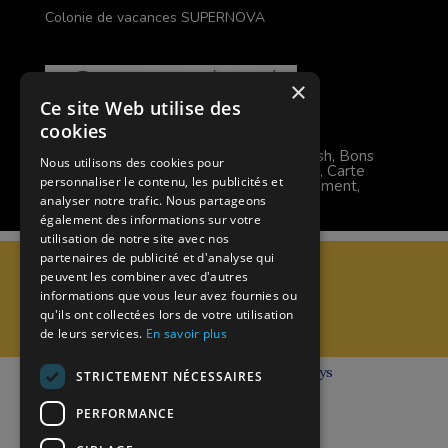
Colonie de vacances SUPERNOVA
×
Ce site Web utilise des
cookies
Modes de règlement acceptés
Chèque, Virement, Espèces, Mandats cash, Bons
Nous utilisons des cookies pour
CAF, Conseil général, Chèques vacances, Carte
personnaliser le contenu, les publicités et
bancaire, Prise en charge reçu sans règlement,
Prélèvement
analyser notre trafic. Nous partageons
également des informations sur votre
utilisation de notre site avec nos
partenaires de publicité et d'analyse qui
C.G.V
peuvent les combiner avec d'autres
Mentions Légales
informations que vous leur avez fournies ou
Plan du site
qu'ils ont collectées lors de votre utilisation
Espace Professionnels
de leurs services.
En savoir plus
Nous contacter
Réalisation
Cubiq
- Solution
Vackélys
STRICTEMENT NÉCESSAIRES
PERFORMANCE