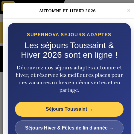
04.77.73.04.90
Toggle
×
AUTOMNE ET HIVER 2026
navigation
SUPERNOVA SEJOURS ADAPTES
Les séjours Toussaint &
FAVORIS
Hiver 2026 sont en ligne !
Découvrez nos séjours adaptés automne et
Vacances adaptées
en France et à
hiver, et réservez les meilleures places pour
l'étranger
pour
adultes en situation de
des vacances riches en découvertes et en
handicap mental ou psychique
.
partage.
Découvertes
,
partage
et
vacances sereines
.
Découvrez dès maintenant notre
catalogue
Séjours Toussaint →
séjours adaptés 2026
:
été, automne et
hiver
sont ouverts à la réservation. Des
Séjours Hiver & Fêtes de fin d'année →