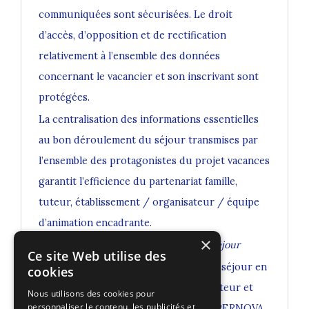
communiquées sont sécurisées. Le droit
d’accès, d’opposition et de rectification
relativement à l’ensemble des données
concernant le vacancier et son inscrivant sont
protégées.
La centralisation des informations essentielles
au bon déroulement du séjour transmises par
l’ensemble des protagonistes du projet vacances
garantit l’efficience du partenariat famille,
tuteur, établissement / organisateur / équipe
d’animation encadrante.
×
Le pack direction du responsable de séjour
Ce site Web utilise des
Ce classeur numérique est dédié à un séjour en
cookies
particulier. Il est réalisé par le producteur et
Nous utilisons des cookies pour
personnaliser le contenu, les publicités et
coordinateur général des séjours SUPERNOVA.