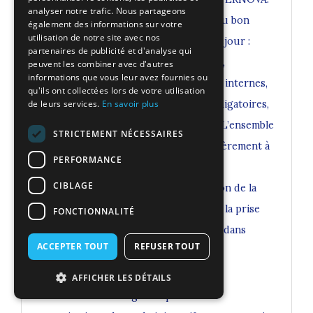
analyser notre trafic. Nous partageons
Il compile tout ce qui est nécessaire au bon
également des informations sur votre
utilisation de notre site avec nos
fonctionnement et déroulement du séjour :
partenaires de publicité et d'analyse qui
réglementation nationale et/ou locale,
peuvent les combiner avec d'autres
informations que vous leur avez fournies ou
protocoles, outils de communications internes,
qu'ils ont collectées lors de votre utilisation
documents obligatoires, affichages obligatoires,
de leurs services.
En savoir plus
tutoriels, budgets, plannings, outils… L’ensemble
STRICTEMENT NÉCESSAIRES
des affichages obligatoires (mis régulièrement à
PERFORMANCE
jour en fonction du lieu et du mode
CIBLAGE
d’hébergement mais aussi de l’évolution de la
règlementation) sont mis en place dès la prise
FONCTIONNALITÉ
de fonction du responsable de séjour dans
ACCEPTER TOUT
REFUSER TOUT
l’hébergement.
Les protocoles d’organisation
AFFICHER LES DÉTAILS
SUPERNOVA a rédigé des protocoles