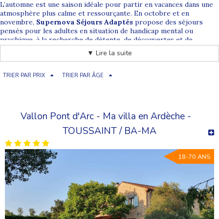
L’automne est une saison idéale pour partir en vacances dans une
atmosphère plus calme et ressourçante. En octobre et en
novembre,
Supernova Séjours Adaptés
propose des séjours
pensés pour les adultes en situation de handicap mental ou
psychique, à la recherche de détente, de découvertes et de
moments conviviaux.
▼ Lire la suite
Nos
séjours adaptés en automne
permettent de voyager dans
des cadres authentiques, loin de l’agitation estivale, tout en
TRIER PAR PRIX
TRIER PAR ÂGE
profitant d’un accompagnement professionnel et bienveillant. Ces
vacances sont l’occasion de ralentir le rythme, de prendre soin de
soi et de partager de vrais temps de loisirs en groupe.
Vallon Pont d'Arc - Ma villa en Ardèche -
Découvrez notre offre de séjours adaptés
TOUSSAINT / BA-MA
en automne
18-70 ANS
Après la période estivale, nos séjours d’arrière-saison sont
placés
sous le signe de la sérénité
et de la découverte. Nos
séjours
adaptés en octobre
invitent à profiter pleinement des paysages
automnaux et d’un rythme plus doux. Les
séjours adaptés à la
Toussaint
offrent quant à eux une parenthèse idéale pour se
changer les idées avant l’hiver.