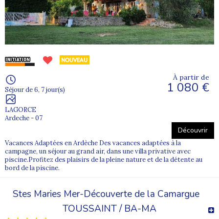
Selon les destinations et les profils, certains séjours permettent
une
inscription en couple
, favorisant ainsi des vacances
partagées dans un cadre sécurisé.
Des vacances adaptées selon le niveau
d’autonomie
À partir de
Chaque séjour adapté proposé par Supernova correspond à un
1 080 €
niveau d’autonomie précis
: moyenne, bonne ou très bonne
Séjour de 6, 7 jour(s)
autonomie. Cette classification repose sur plusieurs critères
essentiels : le type d’hébergement, l’environnement, les
LAGORCE
équipements disponibles et le taux d’encadrement.
Ardeche - 07
Découvrir
Il est indispensable de bien évaluer les capacités, les besoins et les
comportements du futur vacancier afin de garantir des vacances
Vacances Adaptées en Ardèche Des vacances adaptées à la
adaptées, sécurisées et épanouissantes.
campagne, un séjour au grand air, dans une villa privative avec
piscine.Profitez des plaisirs de la pleine nature et de la détente au
bord de la piscine.
Le confort et la sécurité des vacanciers sont au cœur de notre
organisation :
Stes Maries Mer-Découverte de la Camargue
- séjours
très bonne autonomie
: présence discrète de 2 à 3
TOUSSAINT / BA-MA
animateurs,