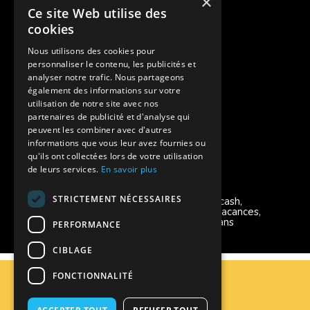
×
Ce site Web utilise des
Pour les fratries
cookies
Facebook Supernova
Nous utilisons des cookies pour
personnaliser le contenu, les publicités et
Instagram Supernova
analyser notre trafic. Nous partageons
également des informations sur votre
utilisation de notre site avec nos
Colonie de vacances SUPERNOVA
partenaires de publicité et d'analyse qui
peuvent les combiner avec d'autres
informations que vous leur avez fournies ou
qu'ils ont collectées lors de votre utilisation
de leurs services.
En savoir plus
Modes de règlement acceptés
STRICTEMENT NÉCESSAIRES
Chèque, Virement, Espèces, Mandats cash,
Bons CAF, Conseil général, Chèques vacances,
Carte bancaire, Prise en charge reçu sans
PERFORMANCE
règlement, Prélèvement
CIBLAGE
C.G.V
FONCTIONNALITÉ
Mentions Légales
Plan du site