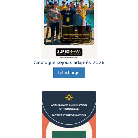
Nous assurons un lien constant avec les familles, tuteurs et
établissements, afin de garantir un séjour serein et rassurant pour
tous.
Avant l’inscription, notre équipe reste disponible pour vous
conseiller. Chaque fiche séjour précise les
conditions d’accueil
spécifiques
: rythme lent, bon marcheur, niveau d’autonomie,
composition du groupe et villes de départ.
Catalogue séjours adaptés 2026
FAQ – Séjours adaptés automne 2026
Télécharger
À qui s’adressent les séjours adaptés d’automne ?
Ils sont destinés aux adultes en situation de handicap mental ou
psychique, selon un niveau d’autonomie compatible avec le séjour
choisi.
Les séjours sont-ils plus calmes qu’en été ?
Oui, l’automne permet de profiter d’un rythme plus doux, propice
à la détente et à la découverte.
Peut-on partir en couple en séjour adapté automne ?