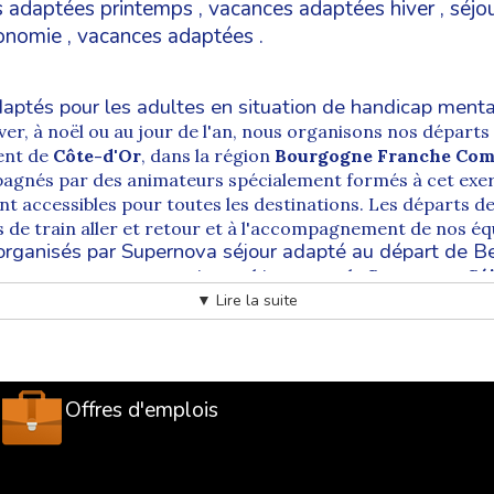
 adaptées printemps
,
vacances adaptées hiver
,
séjo
tonomie
,
vacances adaptées
.
aptés pour les adultes en situation de handicap mental
hiver, à noël ou au jour de l'an, nous organisons nos départ
ent de
Côte-d'Or
, dans la région
Bourgogne Franche Com
gnés par des animateurs spécialement formés à cet exer
 accessibles pour toutes les destinations. Les départs de
s de train aller et retour et à l'accompagnement de nos é
rganisés par Supernova séjour adapté au départ de B
ique, ses ramparts, ses vins, et bien entendu
Supernova Séj
on de handicap psychique ou mental.
▼ Lire la suite
s au départ de Beaune
,
Supernova Séjours Adaptés donne
 prise en charge du vacancier se fait directement à la po
 le plus souvent en TGV, jusqu'à une ville (généralement L
ap partant en Vacances Adaptées se réunissent pour finir l
Offres d'emplois