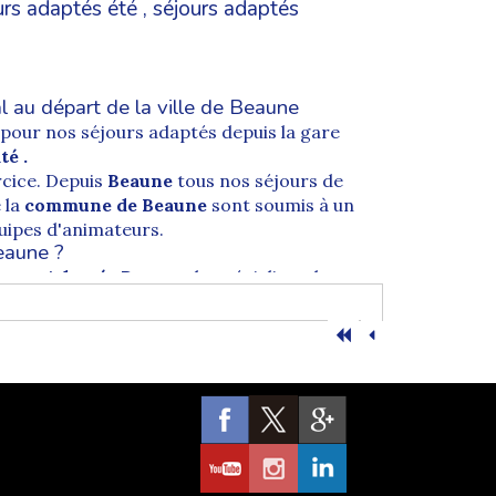
urs adaptés été
,
séjours adaptés
 au départ de la ville de Beaune
s pour nos séjours adaptés depuis la gare
té
.
cice. Depuis
Beaune
tous nos séjours de
 la
commune de Beaune
sont soumis à un
quipes d'animateurs.
eaune ?
ours Adaptés Beaune
, le spécialiste des
 rendez-vous la Gare de Beaune
, gare SNCF
rte du train.
Le transport, que nous
yon, ou Bordeaux selon la destination)
où
e trajet en Minibus.