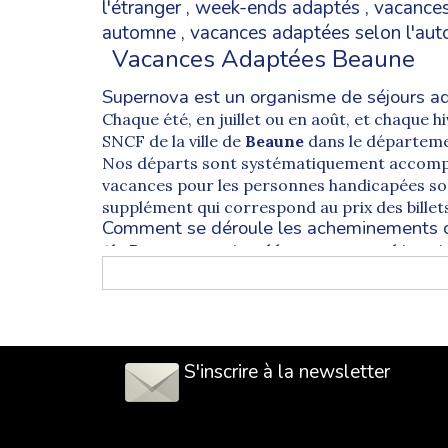
l'étranger
,
week-ends adaptés
,
vacances
automne
,
vacances adaptées selon l'au
Vacances Adaptées Beaune
Supernova est un organisme de séjours ad
Chaque été, en juillet ou en août, et chaque 
SNCF de la ville de
Beaune
dans le départem
Nos départs sont systématiquement accompa
vacances pour les personnes handicapées sont
supplément qui correspond au prix des billet
Comment se déroule les acheminements o
Ah,
Beaune
, ses vignobles, son centre histor
vacances adaptées des personnes en situati
Sur toutes les
Vacances Adaptées Organisée
Avenue du 8 Septembre 1944, 21200 Beaune. La
appelons "acheminement", se déroule en train,
l'ensemble des adultes en situation de handic
S'inscrire à la newsletter