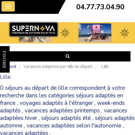
04.77.73.04.90
Toggle
navigation
FAVORIS
Accueil
Vacances adaptées par ville de départ
Lille
Lille
0 séjours au départ de lille correspondent à votre
recherche dans les catégories
séjours adaptés en
france
,
voyages adaptés à l'étranger
,
week-ends
adaptés
,
vacances adaptées printemps
,
vacances
adaptées hiver
,
séjours adaptés été
,
séjours adaptés
automne
,
vacances adaptées selon l'autonomie
,
vacances adaptées
.