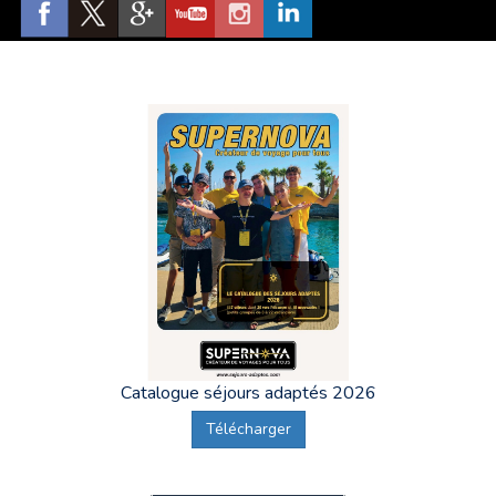
Ah,
Lille
, sa Grand' Place, ses églises, sa Citadelle, et bien
entendu
Supernova Séjours Adaptés Lille
, le spécialiste
des vacances adaptées des personnes en situation de
handicap psychique ou mental.
Sur toutes les
Vacances Adaptées Organisées au départ
de Lille
,
Supernova Séjours Adaptés donne rendez-vous
la Gare de Lille Europe
, à l'intérieur, Hall 3, entre l'espace
d'accueil au centre du Hall et l'accès aux voies 44 à 46.
Le
transport, que nous appelons "acheminement", se déroule
en train, le plus souvent en TGV, jusqu'à une ville
(généralement Lyon, ou Bordeaux selon la destination)
où
l'ensemble des adultes en situation de handicap partant
en Vacances Adaptées se réunissent pour finir le trajet en
Minibus.
Catalogue séjours adaptés 2026
Télécharger