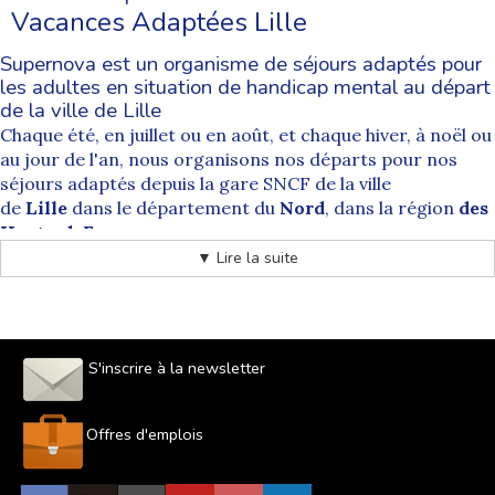
Vacances Adaptées Lille
Supernova est un organisme de séjours adaptés pour
les adultes en situation de handicap mental au départ
de la ville de Lille
Chaque été, en juillet ou en août, et chaque hiver, à noël ou
au jour de l'an, nous organisons nos départs pour nos
séjours adaptés depuis la gare SNCF de la ville
de
Lille
dans le département du
Nord
, dans la région
des
Hauts-deFrance
.
Nos départs sont systématiquement accompagnés par
▼ Lire la suite
des animateurs spécialement formés à cet exercice.
Depuis
Lille
tous nos séjours de vacances pour les
personnes handicapées sont accessibles pour toutes les
destinations. Les départs de la
commune de Lille
sont
S'inscrire à la newsletter
soumis à un supplément qui correspond au prix des billets
de train aller et retour et à l'accompagnement de nos
équipes d'animateurs.
Offres d'emplois
Comment se déroule les acheminements organisés
par Supernova séjour adapté au départ de Lille ?