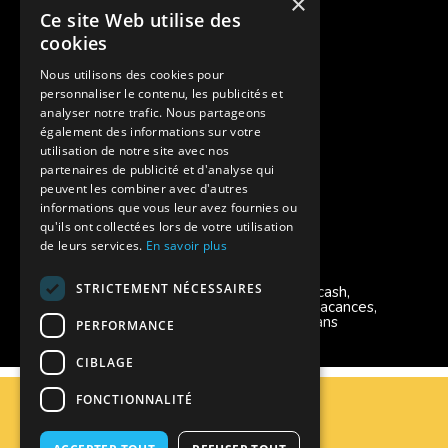
×
Ce site Web utilise des
Pour les fratries
cookies
Facebook Supernova
Nous utilisons des cookies pour
personnaliser le contenu, les publicités et
Instagram Supernova
analyser notre trafic. Nous partageons
également des informations sur votre
utilisation de notre site avec nos
Colonie de vacances SUPERNOVA
partenaires de publicité et d'analyse qui
peuvent les combiner avec d'autres
informations que vous leur avez fournies ou
qu'ils ont collectées lors de votre utilisation
de leurs services.
En savoir plus
Modes de règlement acceptés
STRICTEMENT NÉCESSAIRES
Chèque, Virement, Espèces, Mandats cash,
Bons CAF, Conseil général, Chèques vacances,
Carte bancaire, Prise en charge reçu sans
PERFORMANCE
règlement, Prélèvement
CIBLAGE
C.G.V
FONCTIONNALITÉ
Mentions Légales
Plan du site