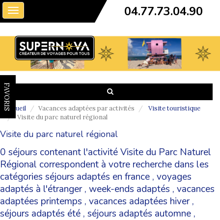
04.77.73.04.90
Toggle
navigation
FAVORIS
Accueil
Vacances adaptées par activités
Visite touristique
Visite du parc naturel régional
Visite du parc naturel régional
0 séjours contenant l'activité Visite du Parc Naturel
Régional correspondent à votre recherche dans les
catégories
séjours adaptés en france
,
voyages
adaptés à l'étranger
,
week-ends adaptés
,
vacances
adaptées printemps
,
vacances adaptées hiver
,
séjours adaptés été
,
séjours adaptés automne
,