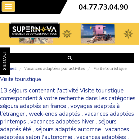
04.77.73.04.90
Toggle
navigation
FAVORIS
Accueil
Vacances adaptées par activités
Visite touristique
Visite touristique
13 séjours contenant l'activité Visite touristique
correspondent à votre recherche dans les catégories
séjours adaptés en france
,
voyages adaptés à
l'étranger
,
week-ends adaptés
,
vacances adaptées
printemps
,
vacances adaptées hiver
,
séjours
adaptés été
,
séjours adaptés automne
,
vacances
adaptées selon l'autonomie
,
vacances adaptées
.