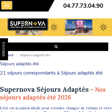
04.77.73.04.90
Toggle
navigation
FAVORIS
Accueil
Séjours adaptés été
Séjours adaptés été
21 séjours correspondants à Séjours adaptés été .
Supernova Séjours Adaptés
– Nos
séjours adaptés été 2026
L’été est la saison idéale pour s’évader, changer de rythme et vivre