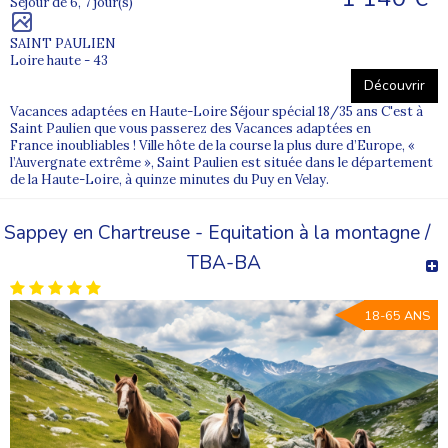
Séjour de 6, 7 jour(s)
Oui, les séjours adaptés à l’étranger sont organisés avec des
équipes expérimentées et des partenaires fiables.
SAINT PAULIEN
Loire haute - 43
Comment choisir un séjour adapté pour l’été ?
Découvrir
Nos conseillers vous aident à choisir en fonction du niveau
d’autonomie, des envies et du rythme du vacancier.
Vacances adaptées en Haute-Loire Séjour spécial 18/35 ans C'est à
Saint Paulien que vous passerez des Vacances adaptées en
Où retrouver l’ensemble des séjours d’été Supernova ?
France inoubliables ! Ville hôte de la course la plus dure d’Europe, «
Découvrez tous nos
séjours adaptés Supernova
et préparez dès
l’Auvergnate extrême », Saint Paulien est située dans le département
maintenant vos vacances d’été 2026.
de la Haute-Loire, à quinze minutes du Puy en Velay.
Sappey en Chartreuse - Equitation à la montagne /
TBA-BA
18-65 ANS