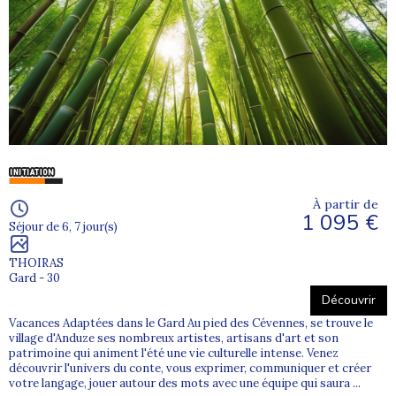
Ces voyages adaptés offrent un réel dépaysement, tout en
garantissant un accompagnement professionnel, des repères
clairs et une ambiance de groupe rassurante.
Hébergements, repas et accompagnement
adaptés
Tous nos séjours d’été incluent des
hébergements sélectionnés
pour leur confort et leur accessibilité : centres de vacances, gîtes
ou hôtels adaptés à l’accueil de groupes. Les repas sont proposés
À partir de
en
pension complète
, favorisant les moments de convivialité et
1 095 €
Séjour de 6, 7 jour(s)
de partage.
L’encadrement est assuré par des professionnels formés au
THOIRAS
Gard - 30
handicap mental et psychique, attentifs au bien-être, à l’autonomie
et à la sécurité de chaque vacancier.
Découvrir
Vacances Adaptées dans le Gard Au pied des Cévennes, se trouve le
village d'Anduze ses nombreux artistes, artisans d'art et son
Pourquoi choisir Supernova pour vos
patrimoine qui animent l'été une vie culturelle intense. Venez
vacances adaptées d’été ?
découvrir l'univers du conte, vous exprimer, communiquer et créer
votre langage, jouer autour des mots avec une équipe qui saura ...