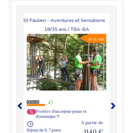
/ TBA-BA
St Paulien - Aventures et Sensations
Vaucluse 
18/35 ans / TBA-BA
18-65 ANS
18-35 ANS
artir de
095 €
Profitez d'un séjour jeune et
dynamique !!!
Séjour de 
À partir de
Séjour de 6, 7 jours
1140 €
SAINT C