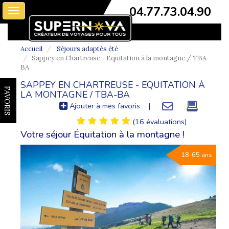
04.77.73.04.90
Toggle
navigation
Accueil
Séjours adaptés été
Sappey en Chartreuse - Equitation à la montagne / TBA-
BA
SAPPEY EN CHARTREUSE - EQUITATION À
FAVORIS
LA MONTAGNE / TBA-BA
Ajouter à mes favoris
|
(16 évaluations)
Votre séjour Équitation à la montagne !
18-65 ans