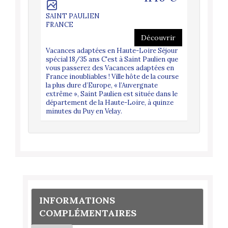
couvrir
D'ALBIO
SAINT PAULIEN
FRANCE
u pied
FRANCE
 d'Anduze
'art et
Découvrir
Vacances
une vie
Vacances adaptées en Haute-Loire Séjour
vos vacan
 l'univers
spécial 18/35 ans C'est à Saint Paulien que
activités
iquer et
vous passerez des Vacances adaptées en
rythmero
 des mots
France inoubliables ! Ville hôte de la course
la plus dure d’Europe, « l’Auvergnate
extrême », Saint Paulien est située dans le
département de la Haute-Loire, à quinze
minutes du Puy en Velay.
INFORMATIONS
COMPLÉMENTAIRES