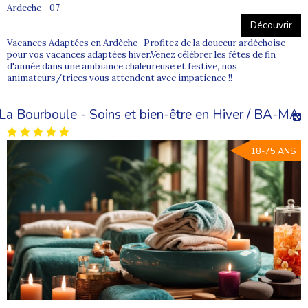
Ardeche - 07
Nos conseillers vous accompagnent pour sélectionner un séjour
en adéquation avec l’autonomie et les attentes du vacancier.
Découvrir
Où consulter tous les séjours adaptés Supernova ?
Vacances Adaptées en Ardèche Profitez de la douceur ardéchoise
Découvrir l’ensemble des séjours adaptés Supernova
pour vos vacances adaptées hiver.Venez célébrer les fêtes de fin
d'année dans une ambiance chaleureuse et festive, nos
animateurs/trices vous attendent avec impatience !!
La Bourboule - Soins et bien-être en Hiver / BA-MA
18-75 ANS