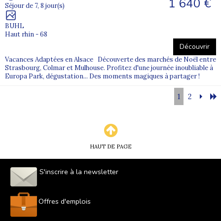
1 640 €
Séjour de 7, 8 jour(s)
BUHL
Haut rhin - 68
Découvrir
Vacances Adaptées en Alsace Découverte des marchés de Noël entre
Strasbourg, Colmar et Mulhouse. Profitez d'une journée inoubliable à
Europa Park, dégustation... Des moments magiques à partager !
1
2
HAUT DE PAGE
S'inscrire à la newsletter
Offres d'emplois