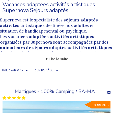
Vacances adaptées activités artistiques |
Supernova Séjours adaptés
Supernova est le spécialiste des
séjours adaptés
activités artistiques
destinées aux adultes en
situation de handicap mental ou psychique.
Les
vacances adaptées activités artistiques
organisées par Supernova sont accompagnées par des
animateurs de séjours adaptés activités artistiques
formés pralablement au séjour par une équipe de
professionnelle. L'encadrement proposé par nos
▼ Lire la suite
animateurs de vacances adaptées activités
artistiques
est bienveillant et permet de pratiquer dans
TRIER PAR PRIX
TRIER PAR ÂGE
des conditions les plus inclusives possibles.
Cherchez un séjour adapté activités artistiques
Les activités artistiques rassemblent toutes les
Martigues - 100% Camping / BA-MA
activités dans le domaine de l’art.
Elles permettent
aux personnes en situation de
18-65 ANS
handicap mental
de s’ouvrir à une autre sensibilité et à
la socialisation. Et elles favorisent l'écoute et le partage.