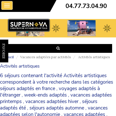
04.77.73.04.90
Toggle
navigation
FAVORIS
Accueil
Vacances adaptées par activités
Activités artistiques
Activités artistiques
6 séjours contenant l'activité Activités artistiques
correspondent à votre recherche dans les catégories
séjours adaptés en france
,
voyages adaptés à
l'étranger
,
week-ends adaptés
,
vacances adaptées
printemps
,
vacances adaptées hiver
,
séjours
adaptés été
,
séjours adaptés automne
,
vacances
adaptées selon l'autonomie
,
vacances adaptées
.