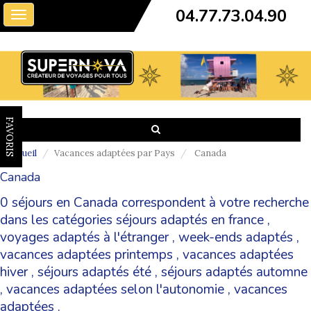
04.77.73.04.90
Toggle
navigation
FAVORIS
Accueil
Vacances adaptées par Pays
Canada
Canada
0 séjours en Canada correspondent à votre recherche
dans les catégories
séjours adaptés en france
,
voyages adaptés à l'étranger
,
week-ends adaptés
,
vacances adaptées printemps
,
vacances adaptées
hiver
,
séjours adaptés été
,
séjours adaptés automne
,
vacances adaptées selon l'autonomie
,
vacances
adaptées
.