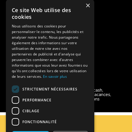
Cash Back
×
Ce site Web utilise des
Pour les fratries
cookies
Facebook Supernova
Nous utilisons des cookies pour
personnaliser le contenu, les publicités et
Instagram Supernova
analyser notre trafic. Nous partageons
également des informations sur votre
utilisation de notre site avec nos
Colonie de vacances SUPERNOVA
partenaires de publicité et d'analyse qui
peuvent les combiner avec d'autres
informations que vous leur avez fournies ou
qu'ils ont collectées lors de votre utilisation
de leurs services.
En savoir plus
Modes de règlement acceptés
STRICTEMENT NÉCESSAIRES
Chèque, Virement, Espèces, Mandats cash,
Bons CAF, Conseil général, Chèques vacances,
Carte bancaire, Prise en charge reçu sans
PERFORMANCE
règlement, Prélèvement
CIBLAGE
C.G.V
FONCTIONNALITÉ
Mentions Légales