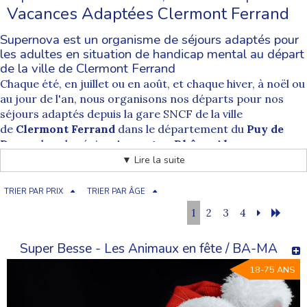
Vacances Adaptées Clermont Ferrand
Supernova est un organisme de séjours adaptés pour
les adultes en situation de handicap mental au départ
de la ville de Clermont Ferrand
Chaque été, en juillet ou en août, et chaque hiver, à noël ou
au jour de l'an, nous organisons nos départs pour nos
séjours adaptés depuis la gare SNCF de la ville
de
Clermont Ferrand
dans le département du
Puy de
Dome
, dans la région
Auvergne-Rhône-Alpes
.
Nos départs sont systématiquement accompagnés par
▼ Lire la suite
des animateurs spécialement formés à cet exercice.
Depuis
Clermont Ferrand
tous nos séjours de vacances
TRIER PAR PRIX
TRIER PAR ÂGE
pour les personnes handicapées sont accessibles pour
1
2
3
4
toutes les destinations. Les départs de la
commune
de Clermont Ferrand
sont soumis à un supplément qui
Super Besse - Les Animaux en fête / BA-MA
correspond au prix des billets de train aller et retour et à
l'accompagnement de nos équipes d'animateurs.
18-75 ANS
Comment se déroule les acheminements organisés
par Supernova séjour adapté au départ de Clermont