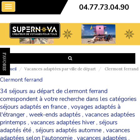
04.77.73.04.90
Toggle
navigation
FAVORIS
Accueil
Vacances adaptées par ville de départ
Clermont ferrand
Clermont ferrand
34 séjours au départ de clermont ferrand
correspondent à votre recherche dans les catégories
séjours adaptés en france
,
voyages adaptés à
l'étranger
,
week-ends adaptés
,
vacances adaptées
printemps
,
vacances adaptées hiver
,
séjours
adaptés été
,
séjours adaptés automne
,
vacances
adaptées selon l'autonomie
,
vacances adaptées
.