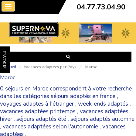
04.77.73.04.90
Toggle
navigation
FAVORIS
Accueil
Vacances adaptées par Pays
Maroc
Maroc
0 séjours en Maroc correspondent à votre recherche
dans les catégories
séjours adaptés en france
,
voyages adaptés à l'étranger
,
week-ends adaptés
,
vacances adaptées printemps
,
vacances adaptées
hiver
,
séjours adaptés été
,
séjours adaptés automne
,
vacances adaptées selon l'autonomie
,
vacances
adaptées
.