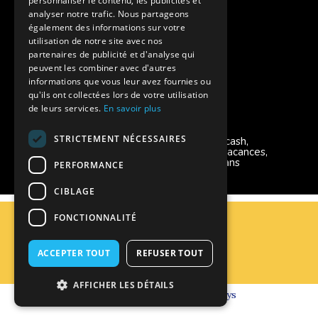
personnaliser le contenu, les publicités et
Instagram Supernova
analyser notre trafic. Nous partageons
également des informations sur votre
utilisation de notre site avec nos
Colonie de vacances SUPERNOVA
partenaires de publicité et d'analyse qui
peuvent les combiner avec d'autres
informations que vous leur avez fournies ou
qu'ils ont collectées lors de votre utilisation
de leurs services.
En savoir plus
Modes de règlement acceptés
STRICTEMENT NÉCESSAIRES
Chèque, Virement, Espèces, Mandats cash,
Bons CAF, Conseil général, Chèques vacances,
Carte bancaire, Prise en charge reçu sans
PERFORMANCE
règlement, Prélèvement
CIBLAGE
C.G.V
FONCTIONNALITÉ
Mentions Légales
Plan du site
ACCEPTER TOUT
REFUSER TOUT
Espace Professionnels
Nous contacter
AFFICHER LES DÉTAILS
Réalisation
Cubiq
- Solution
Vackélys