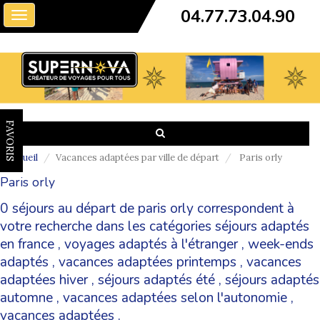
04.77.73.04.90
Toggle
navigation
FAVORIS
Accueil
Vacances adaptées par ville de départ
Paris orly
Paris orly
0 séjours au départ de paris orly correspondent à
votre recherche dans les catégories
séjours adaptés
en france
,
voyages adaptés à l'étranger
,
week-ends
adaptés
,
vacances adaptées printemps
,
vacances
adaptées hiver
,
séjours adaptés été
,
séjours adaptés
automne
,
vacances adaptées selon l'autonomie
,
vacances adaptées
.