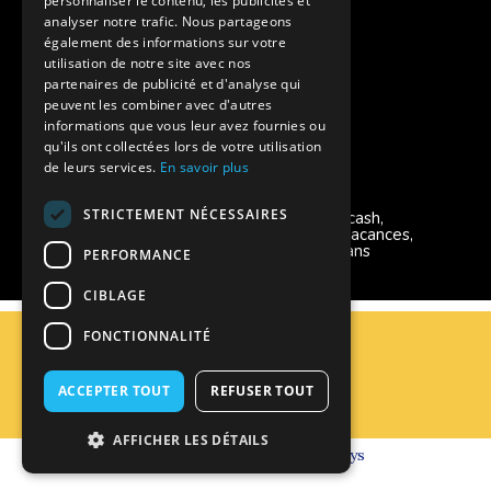
personnaliser le contenu, les publicités et
Instagram Supernova
analyser notre trafic. Nous partageons
également des informations sur votre
utilisation de notre site avec nos
Colonie de vacances SUPERNOVA
partenaires de publicité et d'analyse qui
peuvent les combiner avec d'autres
informations que vous leur avez fournies ou
qu'ils ont collectées lors de votre utilisation
de leurs services.
En savoir plus
Modes de règlement acceptés
STRICTEMENT NÉCESSAIRES
Chèque, Virement, Espèces, Mandats cash,
Bons CAF, Conseil général, Chèques vacances,
Carte bancaire, Prise en charge reçu sans
PERFORMANCE
règlement, Prélèvement
CIBLAGE
C.G.V
FONCTIONNALITÉ
Mentions Légales
Plan du site
ACCEPTER TOUT
REFUSER TOUT
Espace Professionnels
Nous contacter
AFFICHER LES DÉTAILS
Réalisation
Cubiq
- Solution
Vackélys