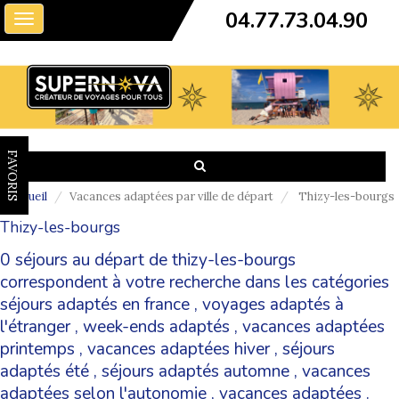
04.77.73.04.90
Toggle
navigation
FAVORIS
Accueil
Vacances adaptées par ville de départ
Thizy-les-bourgs
Thizy-les-bourgs
0 séjours au départ de thizy-les-bourgs
correspondent à votre recherche dans les catégories
séjours adaptés en france
,
voyages adaptés à
l'étranger
,
week-ends adaptés
,
vacances adaptées
printemps
,
vacances adaptées hiver
,
séjours
adaptés été
,
séjours adaptés automne
,
vacances
adaptées selon l'autonomie
,
vacances adaptées
.