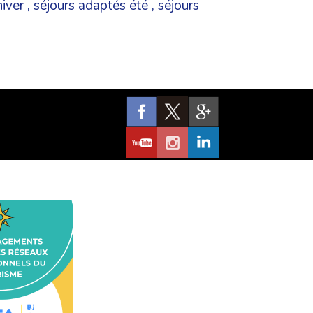
iver
,
séjours adaptés été
,
séjours