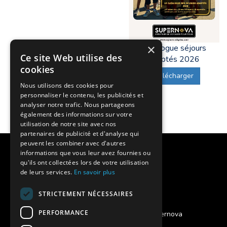
×
Catalogue séjours
Ce site Web utilise des
adaptés 2026
cookies
Télécharger
Nous utilisons des cookies pour
personnaliser le contenu, les publicités et
analyser notre trafic. Nous partageons
également des informations sur votre
utilisation de notre site avec nos
partenaires de publicité et d'analyse qui
peuvent les combiner avec d'autres
Notre histoire
informations que vous leur avez fournies ou
qu'ils ont collectées lors de votre utilisation
Nos engagements
de leurs services.
En savoir plus
Charte qualité
STRICTEMENT NÉCESSAIRES
PERFORMANCE
Projet des séjours adaptés Supernova