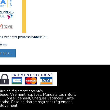
s réseaux professionnels du
isme
 plus ...
des de règlement acceptés
èque, Virement, Espèces, Mandats cash, Bons
F, Conseil général, Chèques vacances, Carte
ncaire, Prise en charge reçu sans règlement,
élèvement