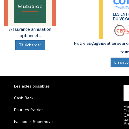
Assurance annulation
optionnel...
Notre engagement au sein de
Télécharger
tour
En savoir
Les aides possibles
Cash Back
Mo
Pour les fratries
Ch
CA
ba
Facebook Supernova
Pr