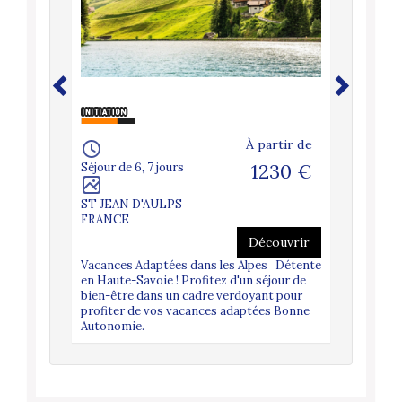
artir de
À partir de
230 €
Séjour de 6, 7 jours
1230 €
Séjour de 
ST JEAN D'AULPS
BUIS LE
FRANCE
BARONN
FRANCE
couvrir
Découvrir
 Détente,
Vacances Adaptées dans les Alpes Détente
ies pour
en Haute-Savoie ! Profitez d'un séjour de
Vacances
bien-être dans un cadre verdoyant pour
Bienvenue
profiter de vos vacances adaptées Bonne
Au pied d
Autonomie.
provençal
lavande, l
vous sédu