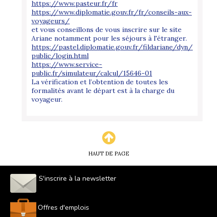
https://www.pasteur.fr/fr
https://www.diplomatie.gouv.fr/fr/conseils-aux-
voyageurs/
et vous conseillons de vous inscrire sur le site
Ariane notamment pour les séjours à l'étranger.
https://pastel.diplomatie.gouv.fr/fildariane/dyn/
public/login.html
https://www.service-
public.fr/simulateur/calcul/15646-01
La vérification et l’obtention de toutes les
formalités avant le départ est à la charge du
voyageur.
HAUT DE PAGE
S'inscrire à la newsletter
Offres d'emplois