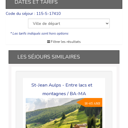
DATES ET TARIFS
Code du séjour : 115-S-17410
* Les tarifs indiqués sont hors options
Filtrer les résultats
LES SÉJOURS SIMILAIRES
e / BA-
St-Jean Aulps - Entre lacs et
Buis les
montagnes / BA-MA
18-70 ANS
18-65 ANS