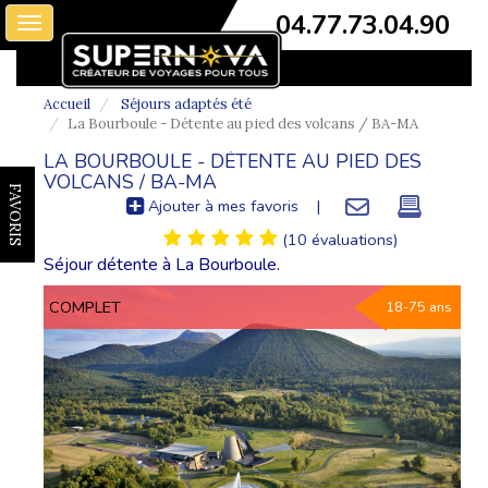
04.77.73.04.90
Toggle
navigation
Accueil
Séjours adaptés été
La Bourboule - Détente au pied des volcans / BA-MA
LA BOURBOULE - DÉTENTE AU PIED DES
VOLCANS / BA-MA
FAVORIS
Ajouter à mes favoris
|
(10 évaluations)
Séjour détente à La Bourboule.
COMPLET
18-75 ans