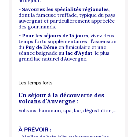
au séjour.
-
Savourez les spécialités régionales
,
dont la fameuse truffade, typique du pays
auvergnat et particulièrement appréciée
des gourmands.
-
Pour les séjours de 15 jours
, vivez deux
temps forts supplémentaires : l’ascension
du
Puy de Dôme
en funiculaire et une
séance baignade au
lac d’Aydat
, le plus
grand lac naturel d’Auvergne.
Les temps forts
Un séjour à la découverte des
volcans d'Auvergne :
Volcans, hammam, spa, lac, dégustation,...
À PRÉVOIR :
- Maillot de bain (slip ou boxer pour les