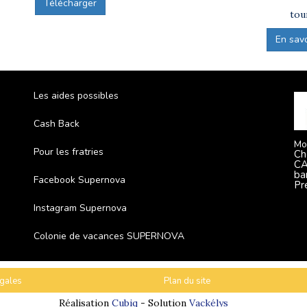
Télécharger
tou
En savoi
Les aides possibles
Cash Back
Mo
Pour les fratries
Ch
CA
ba
Facebook Supernova
Pr
Instagram Supernova
Colonie de vacances SUPERNOVA
gales
Plan du site
Réalisation
Cubiq
- Solution
Vackélys