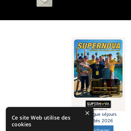
×
Catalogue séjours
Ce site Web utilise des
adaptés 2026
cookies
Télécharger