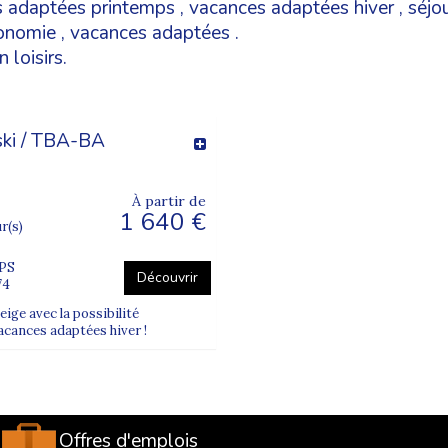
 adaptées printemps
,
vacances adaptées hiver
,
séjo
tonomie
,
vacances adaptées
.
 loisirs.
 ski / TBA-BA
À partir de
1 640 €
ur(s)
LPS
Découvrir
74
ge avec la possibilité
 vacances adaptées hiver !
Offres d'emplois