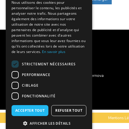
Nous utilisons des cookies pour
personnaliser le contenu, les publicités et
analyser notre trafic. Nous partageons
également des informations sur votre
utilisation de notre site avec nos
partenaires de publicité et d'analyse qui
peuvent les combiner avec d'autres
Notre histoire
informations que vous leur avez fournies ou
qu'ils ont collectées lors de votre utilisation
Nos engagements
de leurs services.
En savoir plus
Charte qualité
STRICTEMENT NÉCESSAIRES
PERFORMANCE
Projet des séjours adaptés Supernova
CIBLAGE
Vous êtes un foyer de vie ?
FONCTIONNALITÉ
Assurances annulation
ACCEPTER TOUT
REFUSER TOUT
C.G.V
Mentions Lé
AFFICHER LES DÉTAILS