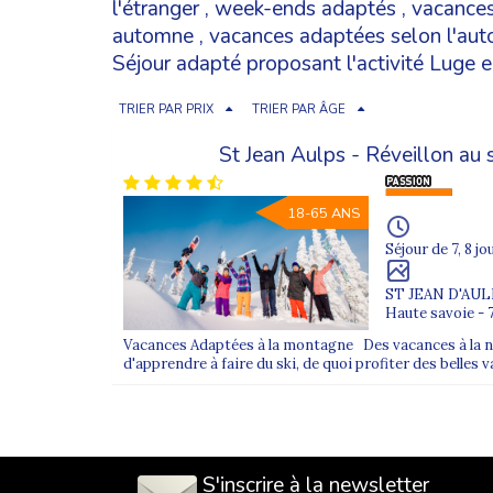
l'étranger
,
week-ends adaptés
,
vacances
automne
,
vacances adaptées selon l'au
Séjour adapté proposant l'activité Luge en
TRIER PAR PRIX
TRIER PAR ÂGE
St Jean Aulps - Réveillon au
18-65 ANS
Séjour de 7, 8 jo
ST JEAN D'AU
Haute savoie - 
Vacances Adaptées à la montagne Des vacances à la nei
d'apprendre à faire du ski, de quoi profiter des belles
S'inscrire à la newsletter