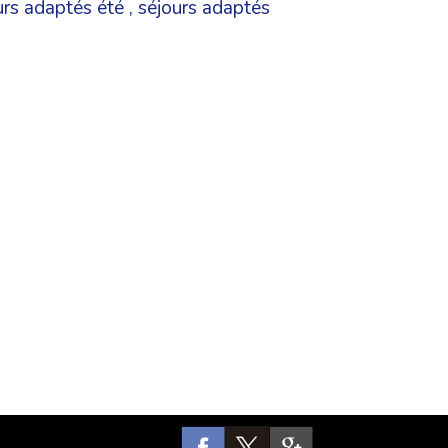
urs adaptés été
,
séjours adaptés