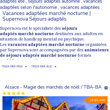
adaptés été
,
séjours adaptés automne
,
vacances
adaptées selon l'autonomie
,
vacances adaptées
.
Vacances adaptées marché nocturne |
Supernova Séjours adaptés
Supernova est le spécialiste des
séjours
adaptés marché nocturne
destinées aux adultes en
situation de handicap mental ou psychique.
Les
vacances adaptées marché nocturne
organisées
par Supernova sont accompagnées par des
animateurs
de séjours adaptés marché nocturne
formés
pralablement au séjour par une équipe de
professionnelle. L'encadrement proposé par
TRIER PAR PRIX
TRIER PAR ÂGE
nos
animateurs de vacances adaptées marché
nocturne
est bienveillant et permet de pratiquer dans
des conditions les plus inclusives possibles.
Alsace - Magie des marchés de noël / TBA-BA
Cherchez un séjour adapté marché nocturne
18-65 ANS