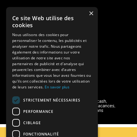
Cash Back
×
Ce site Web utilise des
Pour les fratries
cookies
Facebook Supernova
Nous utilisons des cookies pour
personnaliser le contenu, les publicités et
Instagram Supernova
analyser notre trafic. Nous partageons
également des informations sur votre
utilisation de notre site avec nos
Colonie de vacances SUPERNOVA
partenaires de publicité et d'analyse qui
peuvent les combiner avec d'autres
informations que vous leur avez fournies ou
qu'ils ont collectées lors de votre utilisation
de leurs services.
En savoir plus
Modes de règlement acceptés
STRICTEMENT NÉCESSAIRES
Chèque, Virement, Espèces, Mandats cash,
Bons CAF, Conseil général, Chèques vacances,
Carte bancaire, Prise en charge reçu sans
PERFORMANCE
règlement, Prélèvement
CIBLAGE
C.G.V
FONCTIONNALITÉ