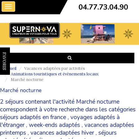
04.77.73.04.90
Toggle
navigation
FAVORIS
Accueil
Vacances adaptées par activités
Animations touristiques et évènements locaux
Marché nocturne
Marché nocturne
2 séjours contenant l'activité Marché nocturne
correspondent à votre recherche dans les catégories
séjours adaptés en france
,
voyages adaptés à
l'étranger
,
week-ends adaptés
,
vacances adaptées
printemps
,
vacances adaptées hiver
,
séjours