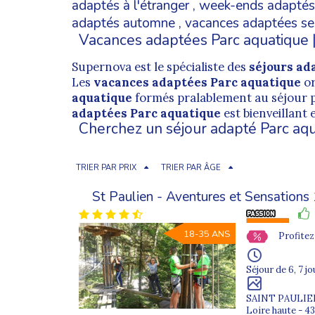
adaptés à l'étranger
,
week-ends adaptés
adaptés automne
,
vacances adaptées se
Vacances adaptées Parc aquatique 
Supernova est le spécialiste des
séjours ad
Les
vacances adaptées Parc aquatique
o
aquatique
formés pralablement au séjour 
adaptées Parc aquatique
est bienveillant
Cherchez un séjour adapté Parc aq
TRIER PAR PRIX
TRIER PAR ÂGE
St Paulien - Aventures et Sensation
18-35 ANS
Profitez
Séjour de 6, 7 jo
SAINT PAULI
Loire haute - 4