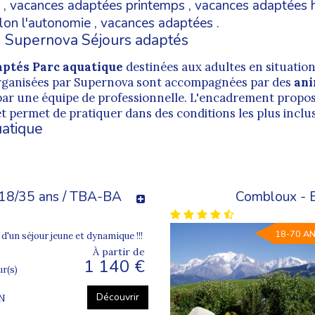
,
vacances adaptées printemps
,
vacances adaptées h
lon l'autonomie
,
vacances adaptées
.
| Supernova Séjours adaptés
aptés Parc aquatique
destinées aux adultes en situatio
rganisées par Supernova sont accompagnées par des
ani
par une équipe de professionnelle. L'encadrement propo
 et permet de pratiquer dans des conditions les plus inclus
uatique
s 18/35 ans / TBA-BA
Combloux - B
18-70 A
 d'un séjour jeune et dynamique !!!
À partir de
1 140 €
ur(s)
Découvrir
EN
3