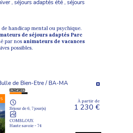
iver
,
séjours adaptés été
,
séjours
n de handicap mental ou psychique.
mateurs de séjours adaptés Parc
sé par nos
animateurs de vacances
ives possibles.
ulle de Bien-Etre / BA-MA
NS
À partir de
1 230 €
Séjour de 6, 7 jour(s)
COMBLOUX
Haute savoie - 74