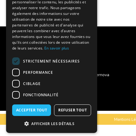
personnaliser le contenu, les publicités et
analyser notre trafic. Nous partageons
également des informations sur votre
utilisation de notre site avec nos
partenaires de publicité et d'analyse qui
peuvent les combiner avec d'autres
informations que vous leur avez fournies ou
Notre histoire
qu'ils ont collectées lors de votre utilisation
de leurs services.
En savoir plus
Nos engagements
STRICTEMENT NÉCESSAIRES
Charte qualité
PERFORMANCE
Projet des séjours adaptés Supernova
CIBLAGE
Vous êtes un foyer de vie ?
FONCTIONNALITÉ
Assurances annulation
ACCEPTER TOUT
REFUSER TOUT
C.G.V
Mentions Lé
AFFICHER LES DÉTAILS