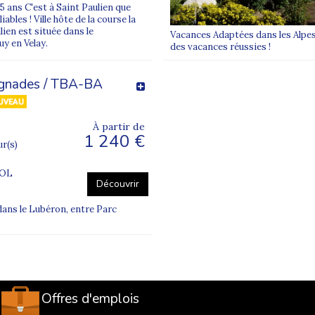
 ans C'est à Saint Paulien que
les ! Ville hôte de la course la
lien est située dans le
Vacances Adaptées dans les Alpes
y en Velay.
des vacances réussies !
ignades / TBA-BA
À partir de
1 240 €
ur(s)
TOL
Découvrir
ans le Lubéron, entre Parc
Offres d'emplois