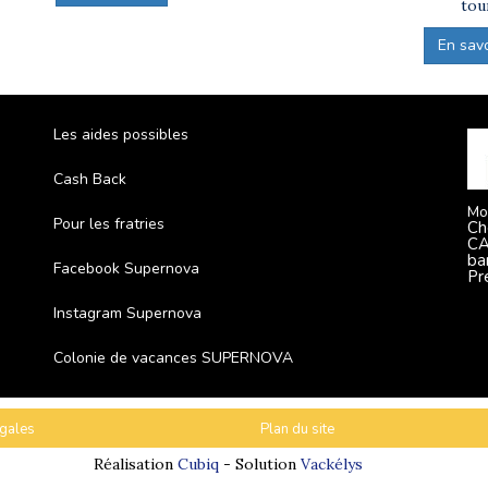
tou
En savoi
Les aides possibles
Cash Back
Mo
Pour les fratries
Ch
CA
ba
Facebook Supernova
Pr
Instagram Supernova
Colonie de vacances SUPERNOVA
gales
Plan du site
Réalisation
Cubiq
- Solution
Vackélys