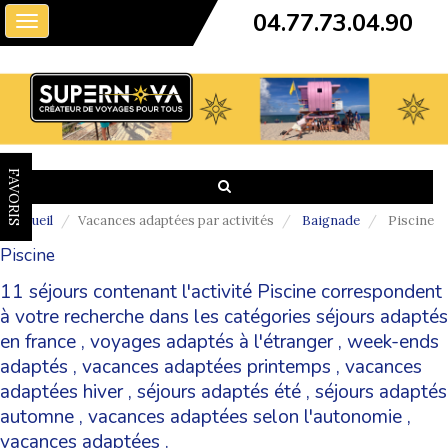
04.77.73.04.90
Toggle
navigation
FAVORIS
Accueil
Vacances adaptées par activités
Baignade
Piscine
Piscine
11 séjours contenant l'activité Piscine correspondent
à votre recherche dans les catégories
séjours adaptés
en france
,
voyages adaptés à l'étranger
,
week-ends
adaptés
,
vacances adaptées printemps
,
vacances
adaptées hiver
,
séjours adaptés été
,
séjours adaptés
automne
,
vacances adaptées selon l'autonomie
,
vacances adaptées
.