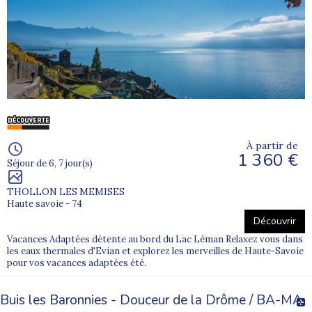
À partir de
1 360 €
Séjour de 6, 7 jour(s)
THOLLON LES MEMISES
Haute savoie - 74
Découvrir
Vacances Adaptées détente au bord du Lac Léman Relaxez vous dans
les eaux thermales d'Evian et explorez les merveilles de Haute-Savoie
pour vos vacances adaptées été.
Buis les Baronnies - Douceur de la Drôme / BA-MA