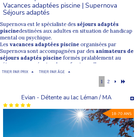
Vacances adaptées piscine | Supernova
Séjours adaptés
Supernova est le spécialiste des
séjours adaptés
piscine
destinées aux adultes en situation de handicap
mental ou psychique.
Les
vacances adaptées piscine
organisées par
Supernova sont accompagnées par des
animateurs de
séjours adaptés piscine
formés pralablement au
séjour par une équipe de professionnelle.
L'encadrement proposé par nos
animateurs de
TRIER PAR PRIX
TRIER PAR ÂGE
vacances adaptées piscine
est bienveillant et permet
1
2
de pratiquer dans des conditions les plus inclusives
possibles.
Evian - Détente au lac Léman / MA
Cherchez un séjour adapté piscine
18-70 ANS