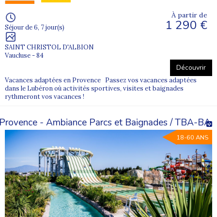
À partir de
1 290 €
Séjour de 6, 7 jour(s)
SAINT CHRISTOL D'ALBION
Vaucluse - 84
Découvrir
Vacances adaptées en Provence Passez vos vacances adaptées
dans le Lubéron où activités sportives, visites et baignades
rythmeront vos vacances !
Provence - Ambiance Parcs et Baignades / TBA-BA
18-60 ANS