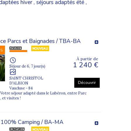
daptées hiver
,
séjours adaptés été
,
ce Parcs et Baignades / TBA-BA
NS
À partir de
1 240 €
Séjour de 6, 7 jour(s)
SAINT CHRISTOL
Découvrir
D'ALBION
Vaucluse - 84
otre séjour adapté dans le Lubéron, entre Parc
 et visites !
- 100% Camping / BA-MA