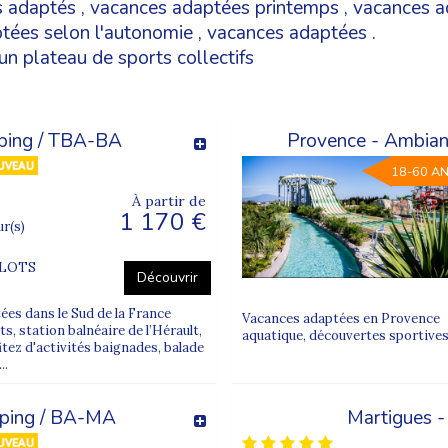
 adaptés
,
vacances adaptées printemps
,
vacances a
tées selon l'autonomie
,
vacances adaptées
.
un plateau de sports collectifs
ping / TBA-BA
Provence - Ambian
18-60 A
À partir de
1 170 €
ur(s)
FLOTS
Découvrir
es dans le Sud de la France
Vacances adaptées en Provence V
ts, station balnéaire de l’Hérault,
aquatique, découvertes sportives,
tez d'activités baignades, balade
..
mping / BA-MA
Martigues 