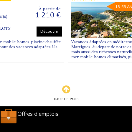
18-65 A
À partir de
1 210 €
ur(s)
FLOTS
Découvrir
r, mobile-homes, piscine chauffée
Vacances Adaptées en méditerrané
pour des vacances adaptées à la
Martigues. Au départ de notre cam
mais aussi des richesses naturelle
mer, mobile-homes climatisés, pi
HAUT DE PAGE
Offres d'emplois