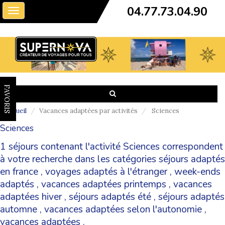
04.77.73.04.90
Toggle
navigation
FAVORIS
Accueil
Vacances adaptées par activités
Sciences
Sciences
1 séjours contenant l'activité Sciences correspondent
à votre recherche dans les catégories
séjours adaptés
en france
,
voyages adaptés à l'étranger
,
week-ends
adaptés
,
vacances adaptées printemps
,
vacances
adaptées hiver
,
séjours adaptés été
,
séjours adaptés
automne
,
vacances adaptées selon l'autonomie
,
vacances adaptées
.