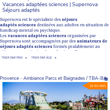
Vacances adaptées sciences | Supernova
Séjours adaptés
Supernova est le spécialiste des
séjours
adaptés sciences
destinées aux adultes en situation de
handicap mental ou psychique.
Les
vacances adaptées sciences
organisées par
Supernova sont accompagnées par des
animateurs de
séjours adaptés sciences
formés pralablement au
séjour par une équipe de professionnelle.
L'encadrement proposé par nos
animateurs de
TRIER PAR PRIX
TRIER PAR ÂGE
vacances adaptées sciences
est bienveillant et permet
de pratiquer dans des conditions les plus inclusives
possibles.
Provence - Ambiance Parcs et Baignades / TBA-BA
Cherchez un séjour adapté Sciences
18-60 ANS