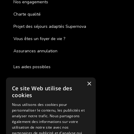
Nos engagements
Charte qualité
Projet des séjours adaptés Supernova
Vous êtes un foyer de vie ?
Assurances annulation
Les aides possibles
Cash Back
×
Ce site Web utilise des
Pour les fratries
cookies
Facebook Supernova
Nous utilisons des cookies pour
personnaliser le contenu, les publicités et
Instagram Supernova
analyser notre trafic. Nous partageons
également des informations sur votre
utilisation de notre site avec nos
Colonie de vacances SUPERNOVA
partenaires de publicité et d'analyse qui