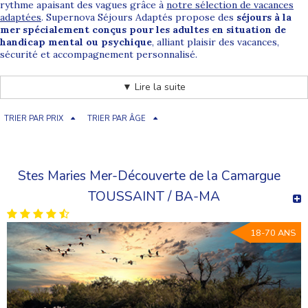
rythme apaisant des vagues grâce à
notre sélection de vacances
adaptées
. Supernova Séjours Adaptés propose des
séjours à la
mer spécialement conçus pour les adultes en situation de
handicap mental ou psychique
, alliant plaisir des vacances,
sécurité et accompagnement personnalisé.
▼ Lire la suite
Grâce à nos
séjours adaptés en France
, profitez du soleil, des
plages et des paysages marins tout au long de l’année. Que ce soit
sur les côtes de l’Atlantique ou de la Méditerranée, nos
séjours
TRIER PAR PRIX
TRIER PAR ÂGE
adaptés à la mer et à l’océan
sont idéaux pour se ressourcer, se
détendre et partager de beaux moments en groupe.
Stes Maries Mer-Découverte de la Camargue
Découvrez notre offre de séjours adaptés à
TOUSSAINT / BA-MA
la mer et à l’océan
18-70 ANS
En complément de nos
séjours adaptés à la montagne
, Supernova
vous invite à vivre des
vacances reposantes et conviviales en
bord de mer
. Nos destinations sont soigneusement sélectionnées
dans des stations balnéaires accessibles, partout en France, afin de
garantir un cadre agréable et sécurisant.