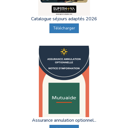
sécurisées et humaines
.
Nos équipes restent en lien avec les familles, tuteurs,
Catalogue séjours adaptés 2026
établissements et partenaires (MDPH, foyers) afin de préparer et
d’organiser des
séjours adaptés aux besoins de chaque
Télécharger
vacancier
. Les animateurs sont formés aux différents handicaps
et ajustent leur accompagnement au niveau d’autonomie de chacun.
Les hébergements sélectionnés sont accessibles, confortables et
pensés pour favoriser
l’autonomie, la sécurité et le bien-être
.
Supernova s’engage ainsi pour un tourisme réellement inclusif et
accessible à tous.
Pour aller plus loin dans la préparation de votre projet vacances,
consultez également nos guides pratiques :
Conseils pour choisir un lieu de vacances adapté au handicap
Guide pour partir à la mer avec un handicap
Assurance annulation optionnel...