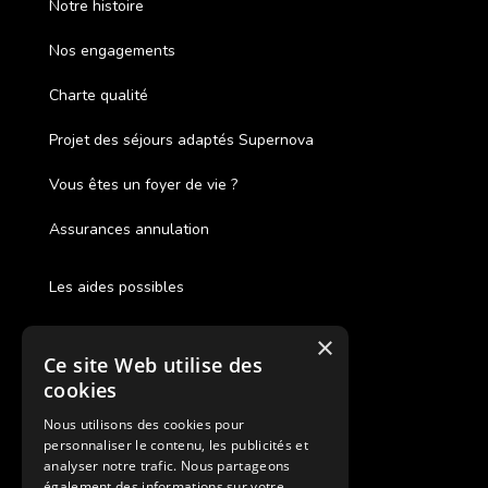
Notre histoire
Nos engagements
Charte qualité
Projet des séjours adaptés Supernova
Vous êtes un foyer de vie ?
Assurances annulation
Les aides possibles
Cash Back
×
Ce site Web utilise des
Pour les fratries
cookies
Facebook Supernova
Nous utilisons des cookies pour
personnaliser le contenu, les publicités et
Instagram Supernova
analyser notre trafic. Nous partageons
également des informations sur votre