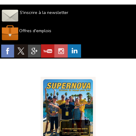
Des vacances placées sous le signe de la détente
S'inscrire à la newsletter
et du bien-être
Pour celles et ceux qui souhaitent ralentir le rythme, Supernova
propose également des
séjours bien-être en bord de mer
. Spa,
Offres d'emplois
relaxation, massages et temps de repos sont intégrés à certains
programmes, dans des environnements propices à la sérénité.
Les hébergements sont choisis avec soin afin d’offrir confort et
accessibilité, souvent
au cœur de villages de caractère
ou à
proximité immédiate de la plage, pour profiter pleinement des
bienfaits de l’océan.
Pourquoi partir en séjour adapté à la mer
avec Supernova ?
Spécialiste reconnu des
séjours adaptés à la mer et à l’océan
,
Supernova Séjours Adaptés accompagne depuis de nombreuses
années les adultes en situation de handicap mental ou psychique.
Choisir Supernova, c’est faire le choix de
vacances sereines,