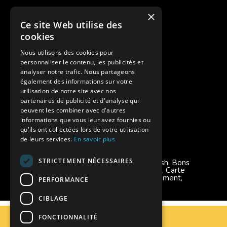
Cash Back
×
Ce site Web utilise des
Pour les fratries
cookies
Facebook Supernova
Nous utilisons des cookies pour
personnaliser le contenu, les publicités et
Instagram Supernova
analyser notre trafic. Nous partageons
également des informations sur votre
utilisation de notre site avec nos
Colonie de vacances SUPERNOVA
partenaires de publicité et d'analyse qui
peuvent les combiner avec d'autres
informations que vous leur avez fournies ou
qu'ils ont collectées lors de votre utilisation
de leurs services.
En savoir plus
Modes de règlement acceptés
STRICTEMENT NÉCESSAIRES
Chèque, Virement, Espèces, Mandats cash, Bons
CAF, Conseil général, Chèques vacances, Carte
bancaire, Prise en charge reçu sans règlement,
PERFORMANCE
Prélèvement
CIBLAGE
C.G.V
FONCTIONNALITÉ
Mentions Légales