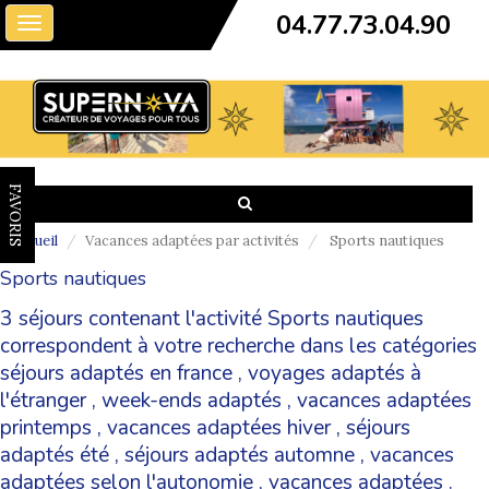
04.77.73.04.90
Toggle
navigation
FAVORIS
Accueil
Vacances adaptées par activités
Sports nautiques
Sports nautiques
3 séjours contenant l'activité Sports nautiques
correspondent à votre recherche dans les catégories
séjours adaptés en france
,
voyages adaptés à
l'étranger
,
week-ends adaptés
,
vacances adaptées
printemps
,
vacances adaptées hiver
,
séjours
adaptés été
,
séjours adaptés automne
,
vacances
adaptées selon l'autonomie
,
vacances adaptées
.