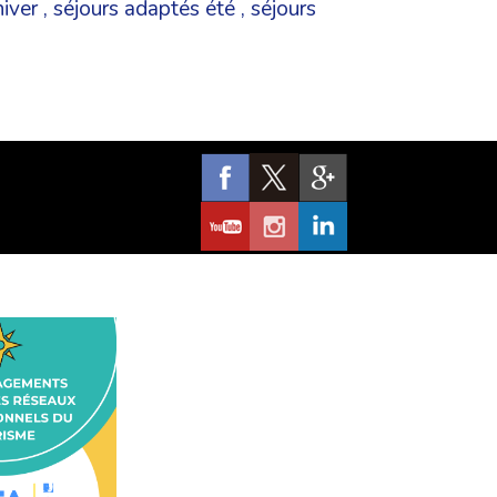
iver
,
séjours adaptés été
,
séjours