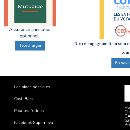
Assurance annulation
optionnel...
Notre engagement au sein de
Télécharger
tour
En savoir
Les aides possibles
Cash Back
Mo
Pour les fratries
Ch
CA
ba
Facebook Supernova
Pr