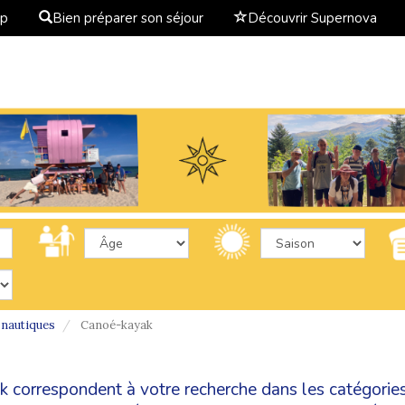
ap
Bien préparer son séjour
Découvrir Supernova
 nautiques
Canoé-kayak
ak correspondent à votre recherche dans les catégorie