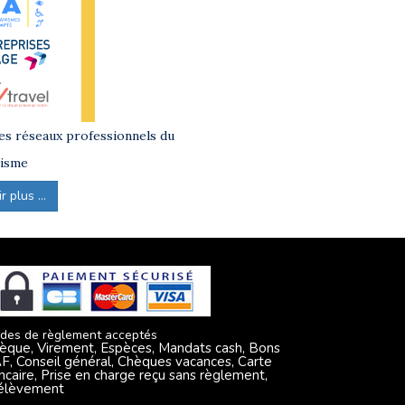
s réseaux professionnels du
isme
 plus ...
des de règlement acceptés
èque, Virement, Espèces, Mandats cash, Bons
F, Conseil général, Chèques vacances, Carte
ncaire, Prise en charge reçu sans règlement,
élèvement