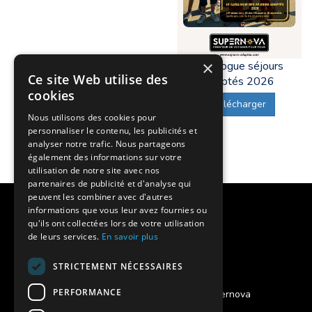
×
Catalogue séjours
Ce site Web utilise des
adaptés 2026
cookies
Télécharger
Nous utilisons des cookies pour
personnaliser le contenu, les publicités et
analyser notre trafic. Nous partageons
également des informations sur votre
utilisation de notre site avec nos
partenaires de publicité et d'analyse qui
peuvent les combiner avec d'autres
Notre histoire
informations que vous leur avez fournies ou
qu'ils ont collectées lors de votre utilisation
Nos engagements
de leurs services.
En savoir plus
Charte qualité
STRICTEMENT NÉCESSAIRES
PERFORMANCE
Projet des séjours adaptés Supernova