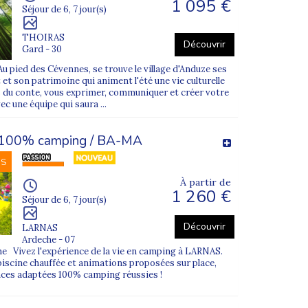
1 095 €
Séjour de 6, 7 jour(s)
THOIRAS
Découvrir
Gard - 30
 pied des Cévennes, se trouve le village d'Anduze ses
et son patrimoine qui animent l'été une vie culturelle
rs du conte, vous exprimer, communiquer et créer votre
c une équipe qui saura ...
 100% camping / BA-MA
NS
À partir de
1 260 €
Séjour de 6, 7 jour(s)
Découvrir
LARNAS
Ardeche - 07
e Vivez l'expérience de la vie en camping à LARNAS.
piscine chauffée et animations proposées sur place,
nces adaptées 100% camping réussies !