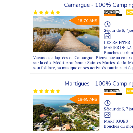
Camargue - 100% Campin
18-70 ANS
Séjour de 6, 7 jo
LES SAINTES
MARIES DE LA
Bouches du rhon
Vacances adaptées en Camargue Bienvenue au cœur du
sur la côte Méditerranéenne. Saintes Maries-de-la-Mer
son folklore, sa musique et ses activités taurines et é
Martigues - 100% Campin
18-65 ANS
Séjour de 6, 7 jo
MARTIGUES
Bouches du rhon