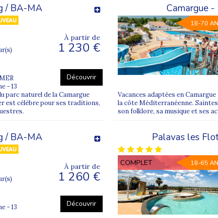
g / BA-MA
Camargue -
18-70 A
À partir de
1 230 €
ur(s)
Découvrir
 MER
e - 13
 parc naturel de la Camargue
Vacances adaptées en Camargue B
 est célèbre pour ses traditions,
la côte Méditerranéenne. Saintes
questres.
son folklore, sa musique et ses ac
g / BA-MA
Palavas les Fl
COMPLET
18-65 A
À partir de
1 260 €
ur(s)
Découvrir
e - 13