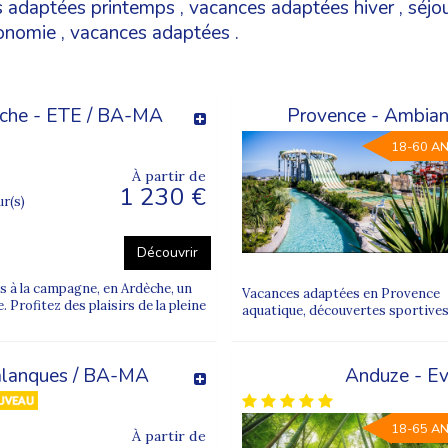
 adaptées printemps
,
vacances adaptées hiver
,
séjo
tonomie
,
vacances adaptées
.
dèche - ETE / BA-MA
Provence - Ambian
18-60 A
À partir de
1 230 €
ur(s)
Découvrir
 à la campagne, en Ardèche, un
Vacances adaptées en Provence V
. Profitez des plaisirs de la pleine
aquatique, découvertes sportives,
 calanques / BA-MA
Anduze - Ev
18-65 A
À partir de