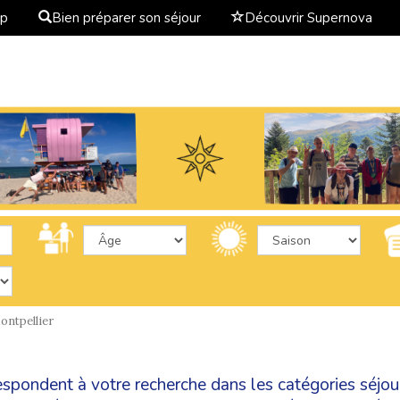
ap
Bien préparer son séjour
Découvrir Supernova
ntpellier
espondent à votre recherche dans les catégories
séjou