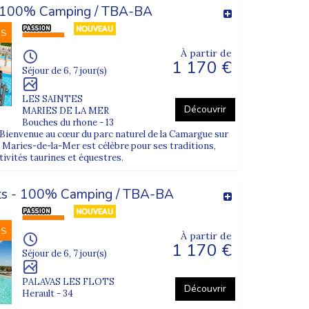
 100% Camping / TBA-BA
NS
À partir de
1 170 €
Séjour de 6, 7 jour(s)
LES SAINTES
Découvrir
MARIES DE LA MER
Bouches du rhone - 13
ienvenue au cœur du parc naturel de la Camargue sur
 Maries-de-la-Mer est célèbre pour ses traditions,
tivités taurines et équestres.
ots - 100% Camping / TBA-BA
NS
À partir de
1 170 €
Séjour de 6, 7 jour(s)
PALAVAS LES FLOTS
Découvrir
Herault - 34