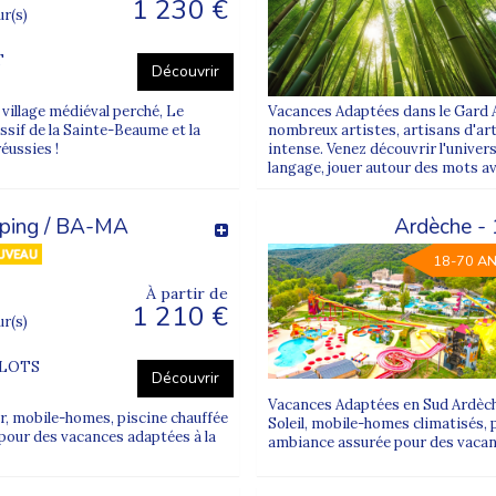
1 230 €
ur(s)
T
Découvrir
village médiéval perché, Le
Vacances Adaptées dans le Gard Au
ssif de la Sainte-Beaume et la
nombreux artistes, artisans d'art 
éussies !
intense. Venez découvrir l'unive
langage, jouer autour des mots ave
mping / BA-MA
Ardèche -
18-70 A
À partir de
1 210 €
ur(s)
FLOTS
Découvrir
Vacances Adaptées en Sud Ardèch
r, mobile-homes, piscine chauffée
Soleil, mobile-homes climatisés, 
pour des vacances adaptées à la
ambiance assurée pour des vaca