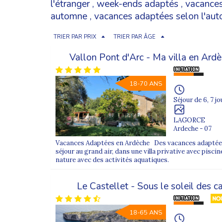
l'étranger
,
week-ends adaptés
,
vacances
automne
,
vacances adaptées selon l'au
TRIER PAR PRIX
TRIER PAR ÂGE
Vallon Pont d'Arc - Ma villa en Ar
18-70 ANS
Séjour de 6, 7 jo
LAGORCE
Ardeche - 07
Vacances Adaptées en Ardèche Des vacances adaptées
séjour au grand air, dans une villa privative avec piscine
nature avec des activités aquatiques.
Le Castellet - Sous le soleil des
18-65 ANS