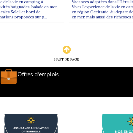
 de la vie en camping à
Vacances adaptées dans l'Héraul
ivités baignades, balade en mer,
Vivez l'expérience de la vie en cam
cales.Soleil et bord de
en région Occitanie. Au départ de
mations proposées sur p...
en mer, mais aussi des richesses n
HAUT DE PAGE
Offres d'emplois