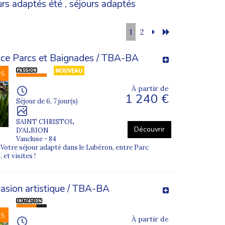
urs adaptés été
,
séjours adaptés
1
2
ce Parcs et Baignades / TBA-BA
NS
À partir de
1 240 €
Séjour de 6, 7 jour(s)
SAINT CHRISTOL
Découvrir
D'ALBION
Vaucluse - 84
otre séjour adapté dans le Lubéron, entre Parc
 et visites !
asion artistique / TBA-BA
NS
À partir de