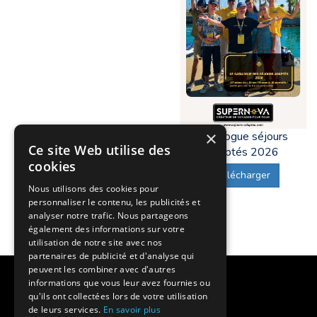
×
Catalogue séjours
Ce site Web utilise des
adaptés 2026
cookies
Télécharger
Nous utilisons des cookies pour
personnaliser le contenu, les publicités et
analyser notre trafic. Nous partageons
également des informations sur votre
utilisation de notre site avec nos
partenaires de publicité et d'analyse qui
peuvent les combiner avec d'autres
Notre histoire
informations que vous leur avez fournies ou
qu'ils ont collectées lors de votre utilisation
Nos engagements
de leurs services.
En savoir plus